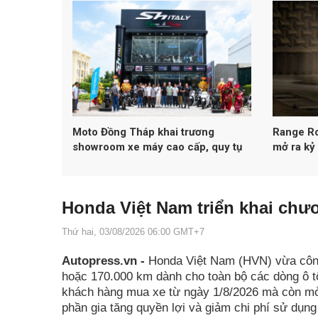
xe
Moto Đồng Tháp khai trương
Range Ro
showroom xe máy cao cấp, quy tụ
mở ra kỷ
12 thương hiệu cùng nhiều mẫu xe
thuần đi
hiếm tại Đồng bằng sông Cửu Long
Honda Việt Nam triển khai chươ
Thứ hai, 03/08/2026 06:00 GMT+7
Autopress.vn -
Honda Việt Nam (HVN) vừa công
hoặc 170.000 km dành cho toàn bộ các dòng ô t
khách hàng mua xe từ ngày 1/8/2026 mà còn mở
phần gia tăng quyền lợi và giảm chi phí sử dụng 