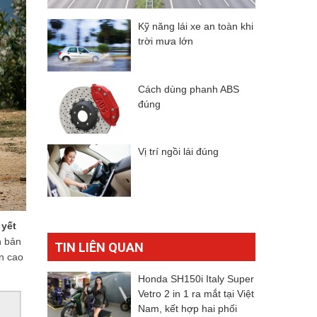
Kỹ năng lái xe an toàn khi
trời mưa lớn
Cách dùng phanh ABS
đúng
Vị trí ngồi lái đúng
 yết
n bản
TIN LIÊN QUAN
ện cao
Honda SH150i Italy Super
Vetro 2 in 1 ra mắt tại Việt
Nam, kết hợp hai phối