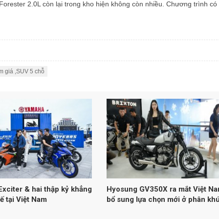
orester 2.0L còn lại trong kho hiện không còn nhiều. Chương trình có
m giá ,SUV 5 chỗ
xciter & hai thập kỷ khẳng
Hyosung GV350X ra mắt Việt Na
hế tại Việt Nam
bổ sung lựa chọn mới ở phân kh
cruiser 300–400cc