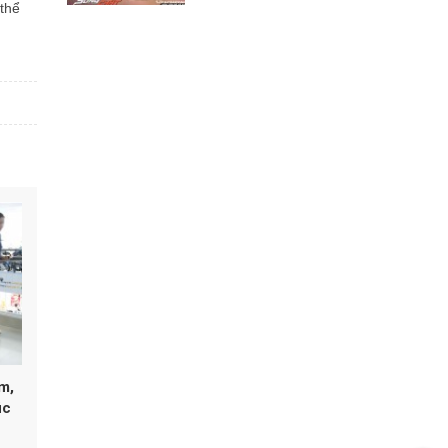
 thể
m,
úc