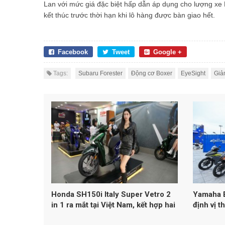
Lan với mức giá đặc biệt hấp dẫn áp dụng cho lượng xe F
kết thúc trước thời hạn khi lô hàng được bàn giao hết.
Facebook
Tweet
Google +
Tags:
Subaru Forester
Động cơ Boxer
EyeSight
Giả
Honda SH150i Italy Super Vetro 2
Yamaha E
in 1 ra mắt tại Việt Nam, kết hợp hai
định vị t
phối màu Vetro trên cùng một mẫu