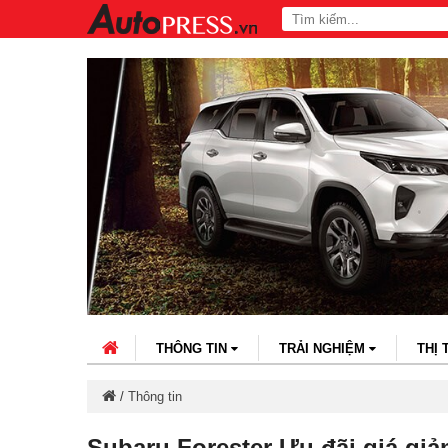
THÔNG TIN
TRẢI NGHIỆM
THỊ
/
Thông tin
Subaru Forester Ưu đãi giá giả