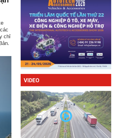
xe
 các
y chỉ
Bản.
VIDEO