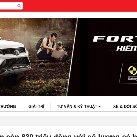
 TRƯỜNG
GIẢI TRÍ
TƯ VẤN & KỸ THUẬT
XE & ĐỜI S
m còn 839 triệu đồng với số lượng có 