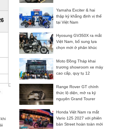
màu Vetro trên cùng một
mẫu xe
Yamaha Exciter & hai
thập kỷ khẳng định vị thế
tại Việt Nam
Hyosung GV350X ra mắt
Việt Nam, bổ sung lựa
chọn mới ở phân khúc
cruiser 300–400cc
Moto Đồng Tháp khai
trương showroom xe máy
cao cấp, quy tụ 12
thương hiệu cùng nhiều
mẫu xe hiếm tại Đồng
Range Rover GT chính
bằng sông Cửu Long
thức lộ diện, mở ra kỷ
nguyên Grand Tourer
thuần điện
Honda Việt Nam ra mắt
Vario 125 2027 với phiên
 khi
bản Street hoàn toàn mới
ái