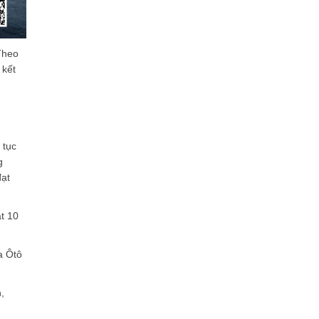
Theo
 kết
 tục
g
đạt
ạt 10
a Ôtô
,