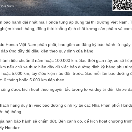
an bảo hành dài nhất mà Honda từng áp dụng tại thị trường Việt Nam. 
 nghiệm khách hàng, đồng thời khẳng định chất lượng sản phẩm và cam
 do Honda Việt Nam phân phối, bao gồm xe đăng ký bảo hành từ ngày
 đáp ứng đầy đủ điều kiện theo quy định của hãng.
ành tiêu chuẩn 3 năm hoặc 100.000 km. Sau thời gian này, xe sẽ tiếp
km nếu chủ xe thực hiện đầy đủ việc bảo dưỡng định kỳ bằng phụ tùn
g hoặc 5.000 km, tùy điều kiện nào đến trước. Sau mỗi lần bảo dưỡng 
m 6 tháng hoặc 5.000 km tiếp theo.
 cũng được kích hoạt theo nguyên tắc tương tự và duy trì đến khi xe đ
 khách hàng duy trì việc bảo dưỡng định kỳ tại các Nhà Phân phối Hond
ên hệ thống.
ia hạn bảo hành sẽ chấm dứt. Bên cạnh đó, để kích hoạt chương trình
 My Honda+.