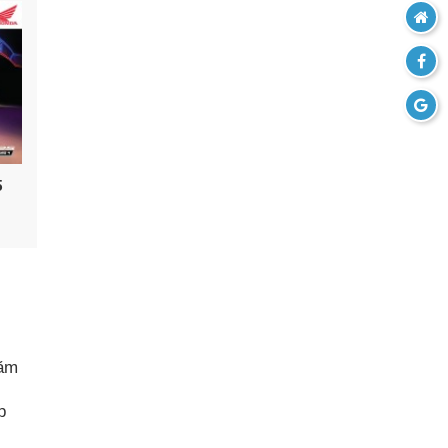
5
năm
p