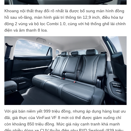
Khoang nội thất thay đổi rõ nhất là được bổ sung màn hình đồng
hồ sau vô-lăng, màn hình giải trí thông tin 12,9 inch, điều hòa tự
động 2 vùng và bộ lọc Combi 1.0, cùng với hệ thống ghế lái chỉnh
điện và âm thanh 8 loa.
Với giá bán niêm yết 999 triệu đồng, nhưng áp dụng hàng loạt ưu
đãi, giá thực của VinFast VF 8 mới có thể được giảm xuống chỉ
còn khoảng 850 triệu đồng. Mức giá này cạnh tranh khá mạnh
đến nhiều dòng xe CUV thuần điện như BYD Sealion6 (839 triệu