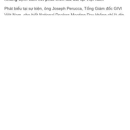
Phát biểu tại sự kiện, ông Joseph Perucca, Tổng Giám đốc GIVI
Việt Nam, cho biết National Dealers Meeting Day không chỉ là dịp
tri ân hệ thống đại lý mà còn là cơ hội để doanh nghiệp cùng các
đối tác chia sẻ định hướng phát triển trong giai đoạn mới.
Theo đại diện GIVI, sự phát triển bền vững của doanh nghiệp
luôn gắn liền với thành công của các đại lý. Vì vậy, GIVI sẽ tiếp
tục đầu tư vào sản phẩm, dịch vụ và các hoạt động đồng hành
nhằm mang đến những giải pháp an toàn, chất lượng và đáng tin
cậy cho cộng đồng người sử dụng xe máy tại Việt Nam.