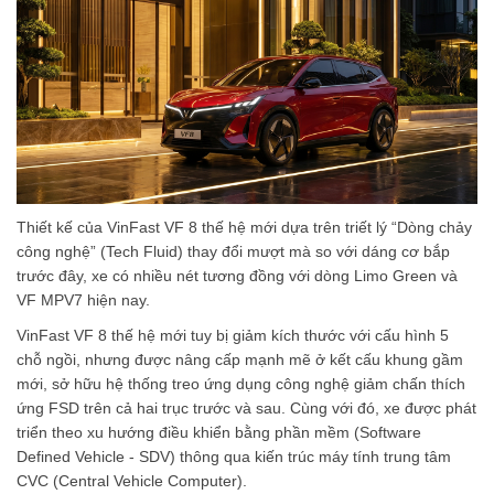
Thiết kế của VinFast VF 8 thế hệ mới dựa trên triết lý “Dòng chảy
công nghệ” (Tech Fluid) thay đổi mượt mà so với dáng cơ bắp
trước đây, xe có nhiều nét tương đồng với dòng Limo Green và
VF MPV7 hiện nay.
VinFast VF 8 thế hệ mới tuy bị giảm kích thước với cấu hình 5
chỗ ngồi, nhưng được nâng cấp mạnh mẽ ở kết cấu khung gầm
mới, sở hữu hệ thống treo ứng dụng công nghệ giảm chấn thích
ứng FSD trên cả hai trục trước và sau. Cùng với đó, xe được phát
triển theo xu hướng điều khiển bằng phần mềm (Software
Defined Vehicle - SDV) thông qua kiến trúc máy tính trung tâm
CVC (Central Vehicle Computer).