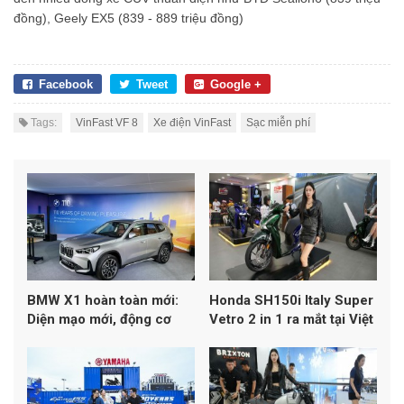
đồng), Geely EX5 (839 - 889 triệu đồng)
Facebook
Tweet
Google +
Tags:
VinFast VF 8
Xe điện VinFast
Sạc miễn phí
BMW X1 hoàn toàn mới:
Honda SH150i Italy Super
Diện mạo mới, động cơ
Vetro 2 in 1 ra mắt tại Việt
2.0L và nhiều thay đổi
Nam, kết hợp hai phối màu
đáng chú ý
Vetro trên cùng một mẫu
xe