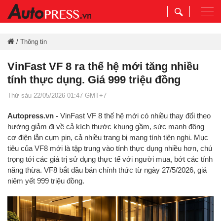
Togg
navi
/
Thông tin
VinFast VF 8 ra thế hệ mới tăng nhiều
tính thực dụng. Giá 999 triệu đồng
Thứ sáu 22/05/2026 01:47 GMT+7
Autopress.vn -
VinFast VF 8 thế hệ mới có nhiều thay đổi theo
hướng giảm đi về cả kích thước khung gầm, sức mạnh động
cơ điện lẫn cụm pin, cả nhiều trang bị mang tính tiện nghi. Mục
tiêu của VF8 mới là tập trung vào tính thực dụng nhiều hơn, chú
trọng tới các giá trị sử dụng thực tế với người mua, bớt các tính
năng thừa. VF8 bắt đầu bán chính thức từ ngày 27/5/2026, giá
niêm yết 999 triệu đồng.