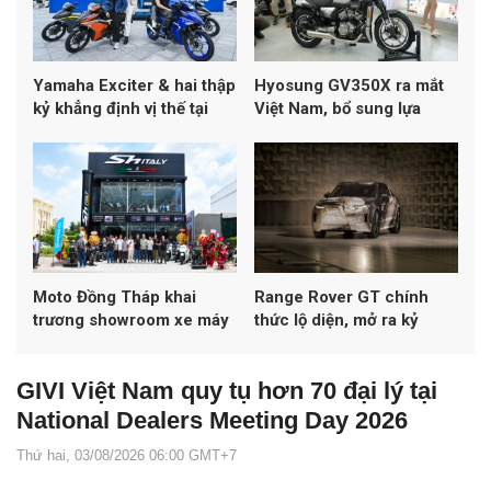
Yamaha Exciter & hai thập
Hyosung GV350X ra mắt
kỷ khẳng định vị thế tại
Việt Nam, bổ sung lựa
Việt Nam
chọn mới ở phân khúc
cruiser 300–400cc
Moto Đồng Tháp khai
Range Rover GT chính
trương showroom xe máy
thức lộ diện, mở ra kỷ
cao cấp, quy tụ 12 thương
nguyên Grand Tourer
hiệu cùng nhiều mẫu xe
thuần điện
GIVI Việt Nam quy tụ hơn 70 đại lý tại
hiếm tại Đồng bằng sông
Cửu Long
National Dealers Meeting Day 2026
Thứ hai, 03/08/2026 06:00 GMT+7