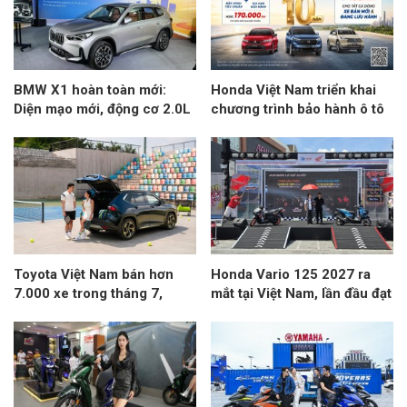
BMW X1 hoàn toàn mới:
Honda Việt Nam triển khai
Diện mạo mới, động cơ 2.0L
chương trình bảo hành ô tô
và nhiều thay đổi đáng chú ý
lên đến 10 năm
Toyota Việt Nam bán hơn
Honda Vario 125 2027 ra
7.000 xe trong tháng 7,
mắt tại Việt Nam, lần đầu đạt
Yaris Cross dẫn đầu doanh
chuẩn khí thải Euro 4
số