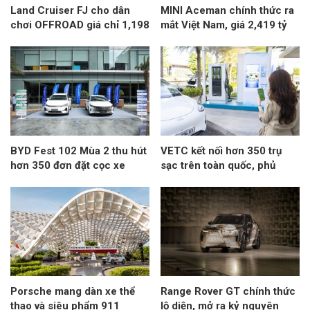
Land Cruiser FJ cho dân
MINI Aceman chính thức ra
chơi OFFROAD giá chỉ 1,198
mắt Việt Nam, giá 2,419 tỷ
tỷ đồng
đồng
BYD Fest 102 Mùa 2 thu hút
VETC kết nối hơn 350 trụ
hơn 350 đơn đặt cọc xe
sạc trên toàn quốc, phủ
khoảng 50% mạng lưới sạc
đa thương hiệu tại Việt Nam
Porsche mang dàn xe thể
Range Rover GT chính thức
thao và siêu phẩm 911
lộ diện, mở ra kỷ nguyên