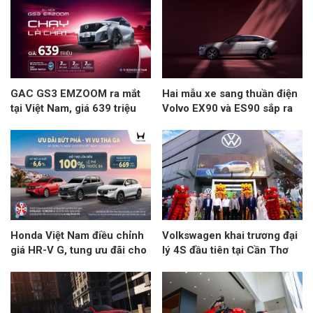
GAC GS3 EMZOOM ra mắt
Hai mẫu xe sang thuần điện
tại Việt Nam, giá 639 triệu
Volvo EX90 và ES90 sắp ra
đồng
mắt Việt Nam
Honda Việt Nam điều chỉnh
Volkswagen khai trương đại
giá HR-V G, tung ưu đãi cho
lý 4S đầu tiên tại Cần Thơ
nhiều dòng xe trong tháng 7
theo chuẩn Urban Store