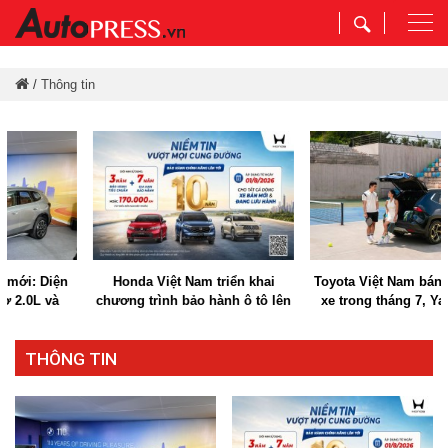
Togg
navi
/
Thông tin
iện
Honda Việt Nam triển khai
Toyota Việt Nam bán hơn 7.0
và
chương trình bảo hành ô tô lên
xe trong tháng 7, Yaris Cros
 ý
đến 10 năm
dẫn đầu doanh số
THÔNG TIN