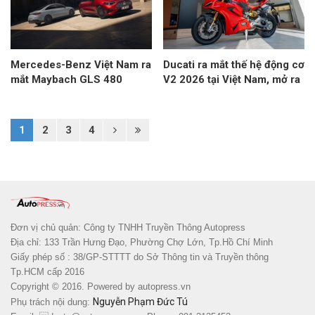
Mercedes-Benz Việt Nam ra
Ducati ra mắt thế hệ động cơ
mắt Maybach GLS 480
V2 2026 tại Việt Nam, mở ra
Facelift, mở đặt chỗ CLA
chương mới cho Panigale
thuần điện
V2 S và Streetfighter V2 S
1
2
3
4
Đơn vị chủ quản: Công ty TNHH Truyền Thông Autopress
Địa chỉ: 133 Trần Hưng Đạo, Phường Chợ Lớn, Tp.Hồ Chí Minh
Giấy phép số : 38/GP-STTTT do Sở Thông tin và Truyền thông
Tp.HCM cấp 2016
Copyright © 2016. Powered by
autopress.vn
Nguyễn Phạm Đức Tú
Phụ trách nội dung: