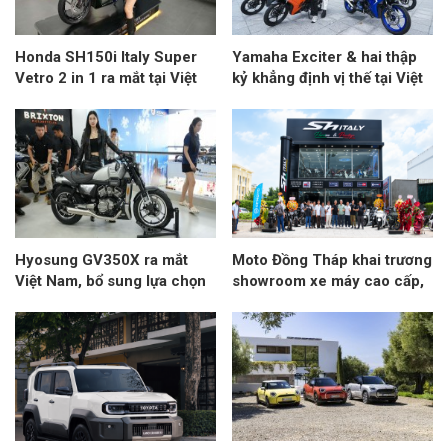
Honda SH150i Italy Super
Yamaha Exciter & hai thập
Vetro 2 in 1 ra mắt tại Việt
kỷ khẳng định vị thế tại Việt
Nam, kết hợp hai phối màu
Nam
Vetro trên cùng một mẫu xe
Hyosung GV350X ra mắt
Moto Đồng Tháp khai trương
Việt Nam, bổ sung lựa chọn
showroom xe máy cao cấp,
mới ở phân khúc cruiser
quy tụ 12 thương hiệu cùng
300–400cc
nhiều mẫu xe hiếm tại Đồng
bằng sông Cửu Long