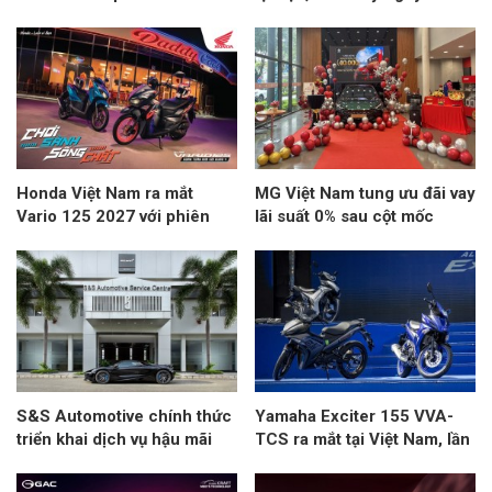
Dakar đến Đà Nẵng
Grand Tourer thuần điện
Honda Việt Nam ra mắt
MG Việt Nam tung ưu đãi vay
Vario 125 2027 với phiên
lãi suất 0% sau cột mốc
bản Street hoàn toàn mới
40.000 xe
S&S Automotive chính thức
Yamaha Exciter 155 VVA-
triển khai dịch vụ hậu mãi
TCS ra mắt tại Việt Nam, lần
chính hãng Aston Martin tại
đầu trang bị kiểm soát lực
Việt Nam
kéo TCS