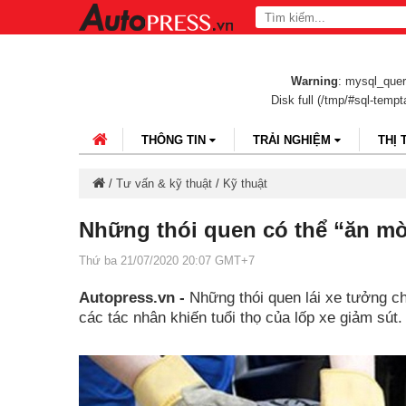
Warning
: mysql_query
Disk full (/tmp/#sql-temp
THÔNG TIN
TRẢI NGHIỆM
THỊ
/
Tư vấn & kỹ thuật
/
Kỹ thuật
Những thói quen có thể “ăn mò
Thứ ba 21/07/2020 20:07 GMT+7
Autopress.vn -
Những thói quen lái xe tưởng ch
các tác nhân khiến tuổi thọ của lốp xe giảm sút.