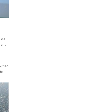
 vỉa
 cho
ị “lão
ớn