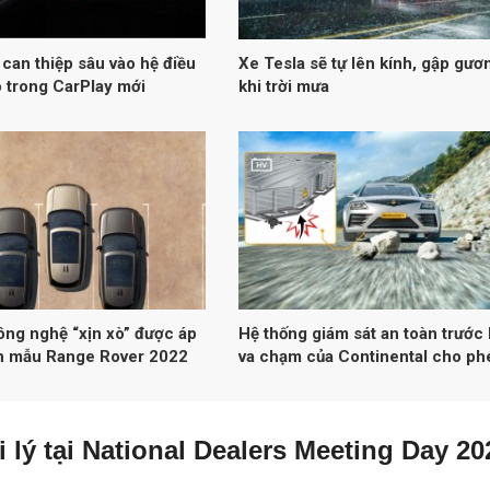
 can thiệp sâu vào hệ điều
Xe Tesla sẽ tự lên kính, gập gươ
ô trong CarPlay mới
khi trời mưa
ng nghệ “xịn xò” được áp
Hệ thống giám sát an toàn trước 
n mẫu Range Rover 2022
va chạm của Continental cho ph
các túi khí được triển khai sớm 
 lý tại National Dealers Meeting Day 20