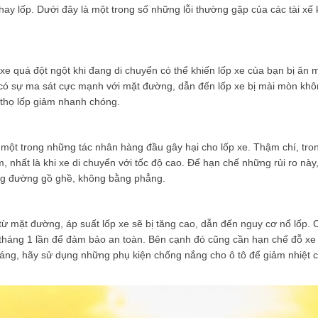
y lốp. Dưới đây là một trong số những lỗi thường gặp của các tài xế 
xe quá đột ngột khi đang di chuyển có thể khiến lốp xe của bạn bị ăn 
e có sự ma sát cực mạnh với mặt đường, dẫn đến lốp xe bị mài mòn kh
 thọ lốp giảm nhanh chóng.
là một trong những tác nhân hàng đầu gây hại cho lốp xe. Thậm chí, tro
, nhất là khi xe di chuyển với tốc độ cao. Để hạn chế những rủi ro này
cung đường gồ ghề, không bằng phẳng.
ừ mặt đường, áp suất lốp xe sẽ bị tăng cao, dẫn đến nguy cơ nổ lốp. C
ột tháng 1 lần để đảm bảo an toàn. Bên cạnh đó cũng cần hạn chế đỗ xe
háng, hãy sử dụng những phụ kiện chống nắng cho ô tô để giảm nhiệt 