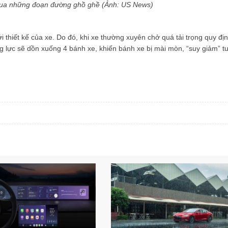
e qua những đoạn đường ghồ ghề (Ảnh: US News)
ới thiết kế của xe. Do đó, khi xe thường xuyên chở quá tải trọng quy địn
ng lực sẽ dồn xuống 4 bánh xe, khiến bánh xe bị mài mòn, “suy giảm” tu