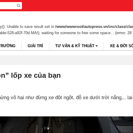
(): Unable to save result set in
/www/wwwroot/autopress.vn/inc/class/cla
table-528-a92f-70d.MAI); waiting for someone to free some space... (errno: 28 
 TRƯỜNG
GIẢI TRÍ
TƯ VẤN & KỸ THUẬT
XE & ĐỜI S
n” lốp xe của bạn
ừng vô hại như đừng xe đột ngột, đỗ xe dưới trời nắng,.. lại