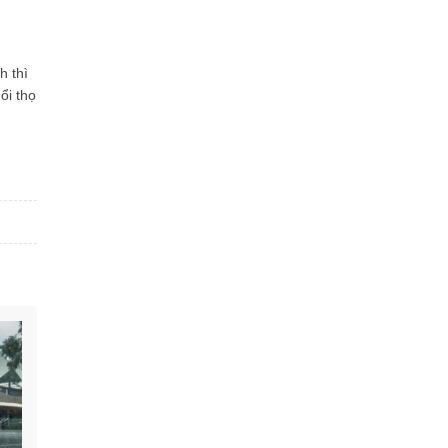
h thì
ổi thọ