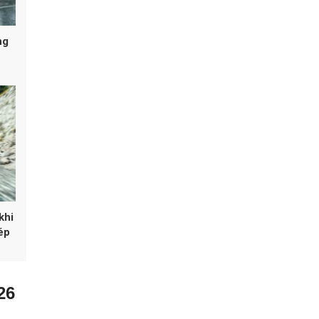
ng
khi
ép
hơn
26