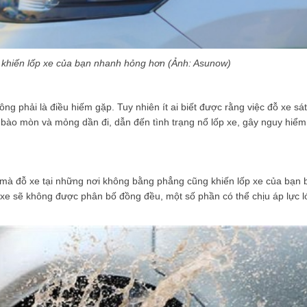
 khiến lốp xe của bạn nhanh hỏng hơn (Ảnh: Asunow)
hông phải là điều hiếm gặp. Tuy nhiên ít ai biết được rằng việc đỗ xe sát
ị bào mòn và mỏng dần đi, dẫn đến tình trạng nổ lốp xe, gây nguy hiểm
à đỗ xe tại những nơi không bằng phẳng cũng khiến lốp xe của bạn b
p xe sẽ không được phân bố đồng đều, một số phần có thể chịu áp lực l