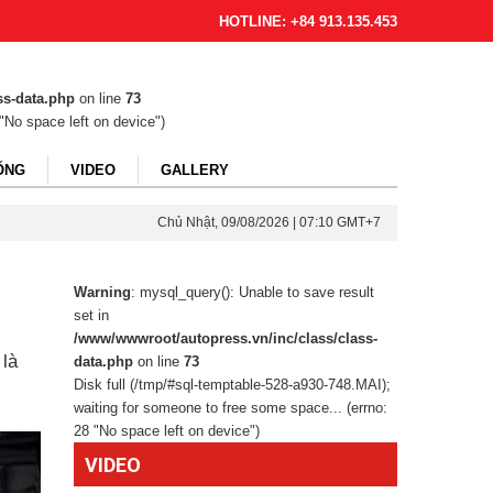
HOTLINE: +84 913.135.453
ss-data.php
on line
73
"No space left on device")
ỐNG
VIDEO
GALLERY
Chủ Nhật, 09/08/2026 | 07:10 GMT+7
Warning
: mysql_query(): Unable to save result
set in
/www/wwwroot/autopress.vn/inc/class/class-
 là
data.php
on line
73
Disk full (/tmp/#sql-temptable-528-a930-748.MAI);
waiting for someone to free some space... (errno:
28 "No space left on device")
VIDEO