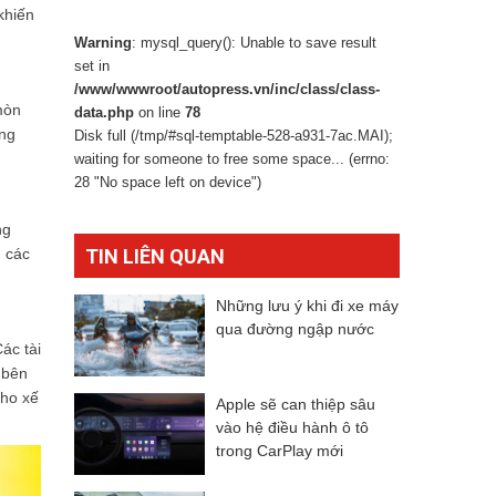
khiến
Warning
: mysql_query(): Unable to save result
set in
/www/wwwroot/autopress.vn/inc/class/class-
mòn
data.php
on line
78
ông
Disk full (/tmp/#sql-temptable-528-a931-7ac.MAI);
waiting for someone to free some space... (errno:
28 "No space left on device")
ng
, các
TIN LIÊN QUAN
Những lưu ý khi đi xe máy
qua đường ngập nước
ác tài
 bên
cho xế
Apple sẽ can thiệp sâu
vào hệ điều hành ô tô
trong CarPlay mới