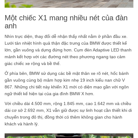
Một chiếc X1 mang nhiều nét của đàn
anh
Nhìn trực diện, thay đổi dễ nhận thấy nhất nằm ở phần đầu xe.
Lưới tản nhiệt hình quả thận đặc trưng của BMW được thiết kế
lớn, gần vuông và dựng đứng hơn. Cụm đèn Adaptive LED thanh
mảnh kết hợp với các đường nét theo phương ngang tạo cảm
giác chiếc xe rộng và bề thế.
Ở phía bên, BMW sử dụng các bề mặt thân xe rõ nét, hốc bánh
gần vuông cùng bộ mâm hợp kim nhẹ 19 inch kiểu nan chữ V
867. Những chi tiết này khiến X1 mới có diện mạo gần với ngôn
ngữ thiết kế hiện tại của gia đình BMW X hơn.
Với chiều dài 4.500 mm, rộng 1.845 mm, cao 1.642 mm và chiều
dài cơ sở 2.692 mm, X1 vẫn giữ được sự linh hoạt cần thiết khi di
chuyển trong đô thị, đồng thời có thêm không gian cho hành
khách và hành lý.