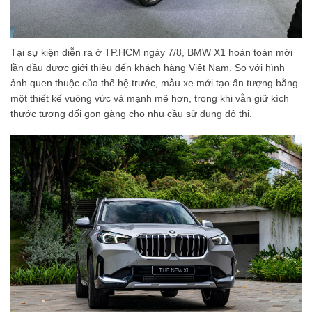
Tại sự kiện diễn ra ở TP.HCM ngày 7/8, BMW X1 hoàn toàn mới
lần đầu được giới thiệu đến khách hàng Việt Nam. So với hình
ảnh quen thuộc của thế hệ trước, mẫu xe mới tạo ấn tượng bằng
một thiết kế vuông vức và mạnh mẽ hơn, trong khi vẫn giữ kích
thước tương đối gọn gàng cho nhu cầu sử dụng đô thị.