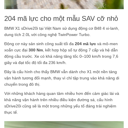
204 mã lực cho một mẫu SAV cỡ nhỏ
BMW X1 sDrive20i tại Việt Nam sử dụng động cơ B48 4 xi-lanh,
dung tích 2.0L với công nghệ TwinPower Turbo.
Động cơ này sản sinh công suất tối đa
204 mã lực
và mô-men
xoắn cực đại
300 Nm
, kết hợp hộp số tự động 7 cấp và hệ dẫn
động cầu trước. Xe có khả năng tăng tốc 0–100 km/h trong 7,6
giây và đạt tốc độ tối đa 236 km/h.
Đây là cấu hình cho thấy BMW vẫn dành cho X1 một nền tảng
vận hành tương đối mạnh, thay vì chỉ tập trung vào khả năng di
chuyển trong đô thị.
Với những khách hàng quan tâm nhiều hơn đến cảm giác lái và
khả năng vận hành trên nhiều điều kiện đường sá, cấu hình
sDrive20i cũng sẽ là một trong những yếu tố đáng trải nghiệm
thực tế.