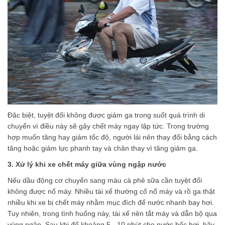
Đặc biệt, tuyệt đối không được giảm ga trong suốt quá trình di
chuyển vì điều này sẽ gây chết máy ngay lập tức. Trong trường
hợp muốn tăng hay giảm tốc độ, người lái nên thay đổi bằng cách
tăng hoặc giảm lực phanh tay và chân thay vì tăng giảm ga.
3. Xử lý khi xe chết máy giữa vùng ngập nước
Nếu dầu động cơ chuyển sang màu cà phê sữa cần tuyệt đối
không được nổ máy. Nhiều tài xế thường cố nổ máy và rồ ga thật
nhiều khi xe bị chết máy nhằm mục đích để nước nhanh bay hơi.
Tuy nhiên, trong tình huống này, tài xế nên tắt máy và dẫn bộ qua
vùng ngập. Sau khi để khoảng 5 - 10 phút cho nước bốc hơi, hãy