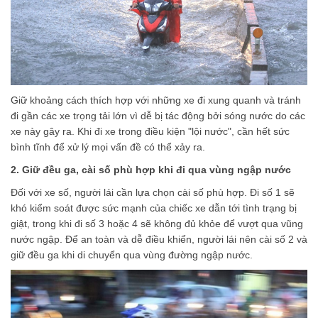
Giữ khoảng cách thích hợp với những xe đi xung quanh và tránh
đi gần các xe trọng tải lớn vì dễ bị tác động bởi sóng nước do các
xe này gây ra. Khi đi xe trong điều kiện "lội nước", cần hết sức
bình tĩnh để xử lý mọi vấn đề có thể xảy ra.
2. Giữ đều ga, cài số phù hợp khi đi qua vùng ngập nước
Đối với xe số, người lái cần lựa chọn cài số phù hợp. Đi số 1 sẽ
khó kiểm soát được sức mạnh của chiếc xe dẫn tới tình trạng bị
giật, trong khi đi số 3 hoặc 4 sẽ không đủ khỏe để vượt qua vũng
nước ngập. Để an toàn và dễ điều khiển, người lái nên cài số 2 và
giữ đều ga khi di chuyển qua vùng đường ngập nước.