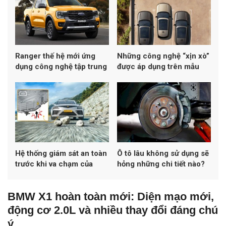
Ranger thế hệ mới ứng
Những công nghệ “xịn xò”
dụng công nghệ tập trung
được áp dụng trên mẫu
vào khách hàng
Range Rover 2022
Hệ thống giám sát an toàn
Ô tô lâu không sử dụng sẽ
trước khi va chạm của
hỏng những chi tiết nào?
Continental cho phép các
túi khí được triển khai sớm
BMW X1 hoàn toàn mới: Diện mạo mới,
hơn
động cơ 2.0L và nhiều thay đổi đáng chú
ý