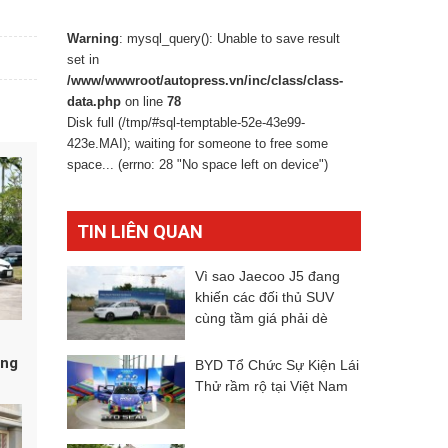
Warning
: mysql_query(): Unable to save result
set in
/www/wwwroot/autopress.vn/inc/class/class-
data.php
on line
78
Disk full (/tmp/#sql-temptable-52e-43e99-
423e.MAI); waiting for someone to free some
space... (errno: 28 "No space left on device")
TIN LIÊN QUAN
Vì sao Jaecoo J5 đang
khiến các đối thủ SUV
cùng tầm giá phải dè
chừng?
ùng
BYD Tổ Chức Sự Kiện Lái
Thử rầm rộ tại Việt Nam