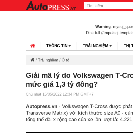
Warning
: mysql_query
Disk full (/tmp/#sql-tempta
THÔNG TIN
TRẢI NGHIỆM
THỊ
/
Trải nghiệm
/
Ô tô
Giải mã lý do Volkswagen T-Cr
mức giá 1,3 tỷ đồng?
Chủ nhật 15/05/2022 12:34 PM GMT+7
Autopress.vn -
Volkswagen T-Cross được phát 
Transverse Matrix) với kích thước size A0 - c
tổng thể dài x rộng cao của xe lần lượt là: 4.