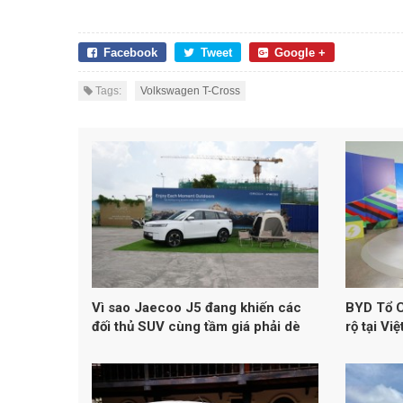
Facebook
Tweet
Google +
Tags:
Volkswagen T-Cross
Vì sao Jaecoo J5 đang khiến các
BYD Tổ C
đối thủ SUV cùng tầm giá phải dè
rộ tại Vi
chừng?