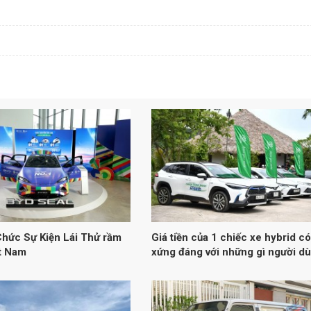
hức Sự Kiện Lái Thử rầm
Giá tiền của 1 chiếc xe hybrid có
ệt Nam
xứng đáng với những gì người d
nhận được?