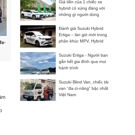
Giá tiền của 1 chiếc xe
hybrid có xứng đáng với
những gì người dùng
nhận được?
Đánh giá Suzuki Hybrid
Ertiga – làn gió mới trong
phân khúc MPV, Hybrid
đa-
liệu có làm nên chuyện?
Suzuki Ertiga - Người bạn
gắn kết gia đình qua mọi
hành trình
Suzuki Blind Van, chiếc tải
van “đa-zi-năng” bậc nhất
Việt Nam
năm
p