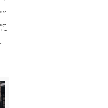
xe có
được
. Theo
ời