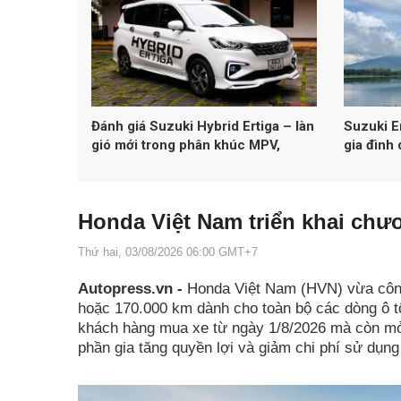
Đánh giá Suzuki Hybrid Ertiga – làn
Suzuki E
gió mới trong phân khúc MPV,
gia đình 
Hybrid liệu có làm nên chuyện?
Honda Việt Nam triển khai chươ
Thứ hai, 03/08/2026 06:00 GMT+7
Autopress.vn -
Honda Việt Nam (HVN) vừa công
hoặc 170.000 km dành cho toàn bộ các dòng ô t
khách hàng mua xe từ ngày 1/8/2026 mà còn mở
phần gia tăng quyền lợi và giảm chi phí sử dụng 