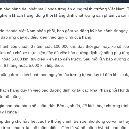
an bảo hành dài nhất mà Honda từng áp dụng tại thị trường Việt Nam. 
 nghiệm khách hàng, đồng thời khẳng định chất lượng sản phẩm và cam
 do Honda Việt Nam phân phối, bao gồm xe đăng ký bảo hành từ ngày
 đáp ứng đầy đủ điều kiện theo quy định của hãng.
ành tiêu chuẩn 3 năm hoặc 100.000 km. Sau thời gian này, xe sẽ tiếp
km nếu chủ xe thực hiện đầy đủ việc bảo dưỡng định kỳ bằng phụ tùn
g hoặc 5.000 km, tùy điều kiện nào đến trước. Sau mỗi lần bảo dưỡng 
m 6 tháng hoặc 5.000 km tiếp theo.
 cũng được kích hoạt theo nguyên tắc tương tự và duy trì đến khi xe đ
 khách hàng duy trì việc bảo dưỡng định kỳ tại các Nhà Phân phối Hond
ên hệ thống.
ia hạn bảo hành sẽ chấm dứt. Bên cạnh đó, để kích hoạt chương trình
 My Honda+.
 dụng cho hầu hết các hệ thống chính trên xe như động cơ và hệ tru
 treo, phanh, lái, hệ thống điện - điện tử và hệ thống hybrid, bao gồm 