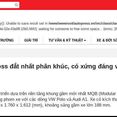
(): Unable to save result set in
/www/wwwroot/autopress.vn/inc/class/cla
ble-52e-43e98-15b5.MAI); waiting for someone to free some space... (errno: 2
 TRƯỜNG
GIẢI TRÍ
TƯ VẤN & KỸ THUẬT
XE & ĐỜI S
oss đắt nhất phân khúc, có xứng đáng 
triển dựa trên nền tảng khung gầm mới nhất MQB (Modular
ùng phom xe với các dòng VW Polo và Audi A1. Xe có kích t
221 x 1.760 x 1.612 (mm), khoảng sáng gầm xe lớn 188 mm.