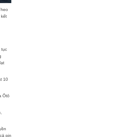
Theo
 kết
 tục
g
đạt
ạt 10
a Ôtô
,
yền
cả pin