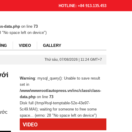
HOTLINE: +84 913.135.453
ss-data.php
on line
73
8 "No space left on device")
ỐNG
VIDEO
GALLERY
Thứ sáu, 07/08/2026 | 11:24 GMT+7
với
Warning
: mysql_query(): Unable to save result
set in
/www/wwwroot/autopress.vn/inc/class/class-
data.php
on line
73
Disk full (/tmp/#sql-temptable-52e-43e97-
5c49.MAI); waiting for someone to free some
hước
space... (errno: 28 "No space left on device")
VIDEO