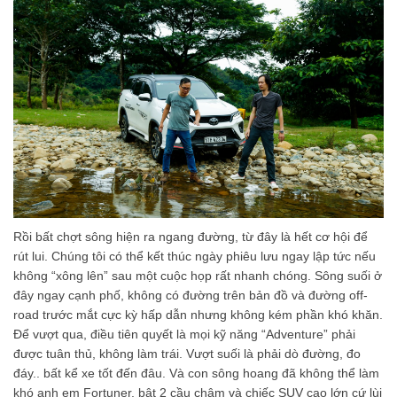
Rồi bất chợt sông hiện ra ngang đường, từ đây là hết cơ hội để
rút lui. Chúng tôi có thể kết thúc ngày phiêu lưu ngay lập tức nếu
không “xông lên” sau một cuộc họp rất nhanh chóng. Sông suối ở
đây ngay cạnh phố, không có đường trên bản đồ và đường off-
road trước mắt cực kỳ hấp dẫn nhưng không kém phần khó khăn.
Để vượt qua, điều tiên quyết là mọi kỹ năng “Adventure” phải
được tuân thủ, không làm trái. Vượt suối là phải dò đường, đo
đáy.. bất kể xe tốt đến đâu. Và con sông hoang đã không thể làm
khó anh em Fortuner, bật 2 cầu chậm và chiếc SUV cao lớn cứ lùi