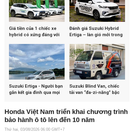
Giá tiền của 1 chiếc xe
Đánh giá Suzuki Hybrid
hybrid có xứng đáng với
Ertiga – làn gió mới trong
những gì người dùng nhận
phân khúc MPV, Hybrid
được?
liệu có làm nên chuyện?
Suzuki Ertiga - Người bạn
Suzuki Blind Van, chiếc
gắn kết gia đình qua mọi
tải van “đa-zi-năng” bậc
hành trình
nhất Việt Nam
Honda Việt Nam triển khai chương trình
bảo hành ô tô lên đến 10 năm
Thứ hai, 03/08/2026 06:00 GMT+7