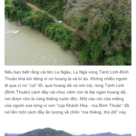
Nếu bạn biết rằng cái tên La Ngâu, La Ngà vùng Tánh Linh-Bình
Thuận khá kín tiếng vì nó hoang lạ và bí ảo. Không nhiều người
đi qua vì nó “cụt” lối, quá hoang dã và mờ mịt, rừng Tánh Linh
(Bình Thuận) cách đây vài chục năm còn là đại ngàn hoang dã,
nơi được cho là rừng thiêng nước độc. Một câu nói cửa miệng
của người xưa từng ví von “cọp Khánh Hòa - ma Bình Thuận” đã
nói lên một cách đầy ấn tượng về chốn “ma thiêng, thú dữ” này.