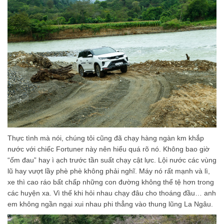
Thực tình mà nói, chúng tôi cũng đã chạy hàng ngàn km khắp
nước với chiếc Fortuner này nên hiểu quá rõ nó. Không bao giờ
“ốm đau” hay ì ạch trước tần suất chạy cật lực. Lội nước các vùng
lũ hay vượt lầy phè phè không phải nghĩ. Máy nó rất mạnh và lì,
xe thì cao ráo bất chấp những con đường không thể tệ hơn trong
các huyện xa. Vì thế khi hỏi nhau chạy đâu cho thoáng đầu… anh
em không ngần ngại xui nhau phi thẳng vào thung lũng La Ngâu.