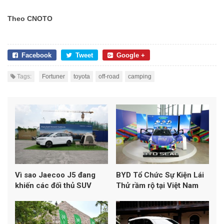
Theo CNOTO
Facebook
Tweet
Google +
Tags:
Fortuner
toyota
off-road
camping
Vì sao Jaecoo J5 đang
BYD Tổ Chức Sự Kiện Lái
khiến các đối thủ SUV
Thử rầm rộ tại Việt Nam
cùng tầm giá phải dè
chừng?