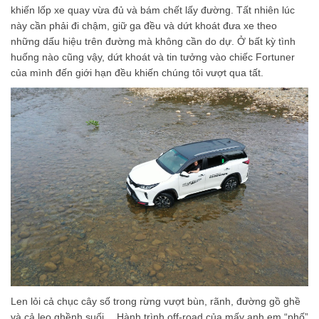
khiến lốp xe quay vừa đủ và bám chết lấy đường. Tất nhiên lúc
này cần phải đi chậm, giữ ga đều và dứt khoát đưa xe theo
những dấu hiệu trên đường mà không cần do dự. Ở bất kỳ tình
huống nào cũng vậy, dứt khoát và tin tưởng vào chiếc Fortuner
của mình đến giới hạn đều khiến chúng tôi vượt qua tất.
Len lỏi cả chục cây số trong rừng vượt bùn, rãnh, đường gồ ghề
và cả leo ghềnh suối… Hành trình off-road của mấy anh em “phố”