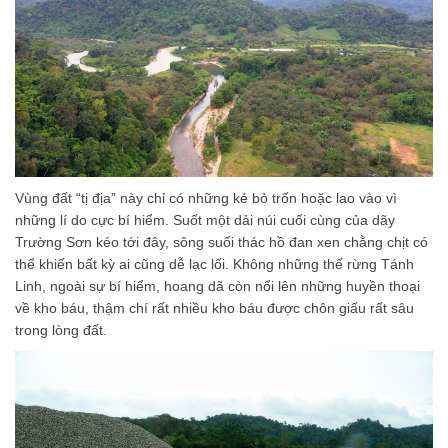
Vùng đất “tị địa” này chỉ có những kẻ bỏ trốn hoặc lao vào vì
những lí do cực bí hiểm. Suốt một dải núi cuối cùng của dãy
Trường Sơn kéo tới đây, sông suối thác hồ đan xen chằng chịt có
thể khiến bất kỳ ai cũng dễ lạc lối. Không những thế rừng Tánh
Linh, ngoài sự bí hiểm, hoang dã còn nổi lên những huyền thoại
về kho báu, thậm chí rất nhiều kho báu được chôn giấu rất sâu
trong lòng đất.