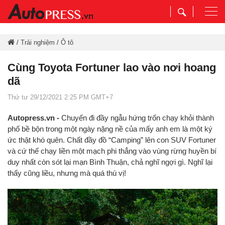
Togg
navi
/
Trải nghiệm
/
Ô tô
Cùng Toyota Fortuner lao vào nơi hoang
dã
Thứ tư 29/12/2021 2:25 PM GMT+7
Autopress.vn -
Chuyến đi đầy ngẫu hứng trốn chạy khỏi thành
phố bề bộn trong một ngày nặng nề của mấy anh em là một ký
ức thật khó quên. Chất đầy đồ “Camping” lên con SUV Fortuner
và cứ thế chạy liền một mạch phi thẳng vào vùng rừng huyền bí
duy nhất còn sót lại mạn Bình Thuận, chả nghĩ ngợi gì. Nghĩ lại
thấy cũng liều, nhưng mà quá thú vị!