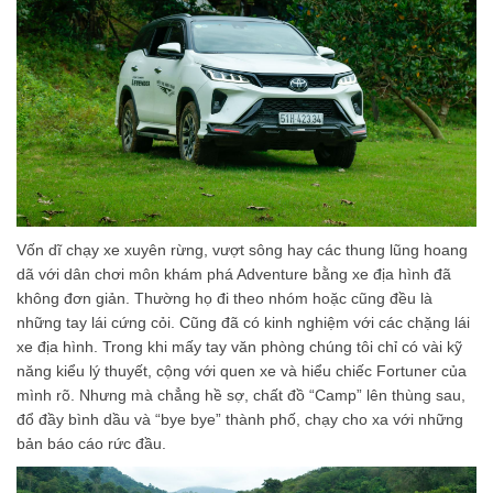
Vốn dĩ chạy xe xuyên rừng, vượt sông hay các thung lũng hoang
dã với dân chơi môn khám phá Adventure bằng xe địa hình đã
không đơn giản. Thường họ đi theo nhóm hoặc cũng đều là
những tay lái cứng cỏi. Cũng đã có kinh nghiệm với các chặng lái
xe địa hình. Trong khi mấy tay văn phòng chúng tôi chỉ có vài kỹ
năng kiểu lý thuyết, cộng với quen xe và hiểu chiếc Fortuner của
mình rõ. Nhưng mà chẳng hề sợ, chất đồ “Camp” lên thùng sau,
đổ đầy bình dầu và “bye bye” thành phố, chạy cho xa với những
bản báo cáo rức đầu.