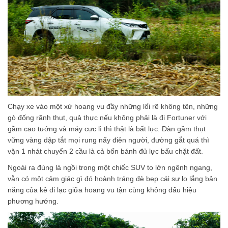
Chạy xe vào một xứ hoang vu đầy những lối rẽ không tên, những
gò đống rãnh thụt, quả thực nếu không phải là đi Fortuner với
gầm cao tướng và máy cực lì thì thật là bất lực. Dàn gầm thụt
vững vàng dập tắt mọi rung nẩy điên người, đường gắt quá thì
vặn 1 nhát chuyển 2 cầu là cả bốn bánh đủ lực bấu chặt đất.
Ngoài ra đúng là ngồi trong một chiếc SUV to lớn ngênh ngang,
vẫn có một cảm giác gì đó hoành tráng đè bẹp cái sự lo lắng bản
năng của kẻ đi lạc giữa hoang vu tận cùng không dấu hiệu
phương hướng.