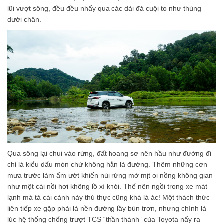
lũi vượt sông, đều đều nhẩy qua các dải đá cuội to như thúng
dưới chân.
Qua sông lại chui vào rừng, đất hoang sơ nên hầu như đường đi
chỉ là kiểu dấu mòn chứ không hẳn là đường. Thêm những cơn
mưa trước làm ẩm ướt khiến núi rừng mờ mịt oi nồng không gian
như một cái nồi hơi không lồ xì khói. Thế nên ngồi trong xe mát
lạnh mà tả cái cảnh này thú thực cũng khá là ác! Một thách thức
liên tiếp xe gặp phải là nền đường lầy bùn trơn, nhưng chính là
lúc hệ thống chống trượt TCS “thần thánh” của Toyota nẩy ra