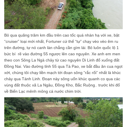
Bỏ qua quãng trăm km đầu trên cao tốc quá nhàn hạ với xe, bật
“cruiser” loại mới nhất, Fortuner cứ thế “tự” chạy vèo vèo êm ru
trên đường, tự nó canh làn chẳng cần gìm lái. Bỏ luôn quốc lộ 1
bức bí rẽ vào đường 55 ngược lên cao nguyên. Xe anh em men
theo con Sông La Ngà chảy từ cao nguyên Di Linh đổ xuống đất
Đồng Nai. Vào đường tỉnh 55 qua Tà Pao, xe bắt đầu ăn cua ngọt
xớt, chúng tôi chạy liền mạch tới đoạn sông “rắc rối” nhất là khúc
chảy qua Tánh Linh. Đoạn này sông uốn khúc quanh co qua các
vùng đất thuộc xã La Ngâu, Đồng Kho, Bắc Ruộng.. trước khi đổ
về Biển Lạc mênh mông cá nước chim trời.