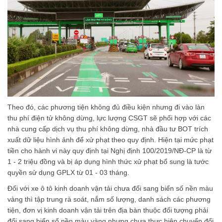
Theo đó, các phương tiện không đủ điều kiện nhưng đi vào làn
thu phí điện tử không dừng, lực lượng CSGT sẽ phối hợp với các
nhà cung cấp dịch vụ thu phí không dừng, nhà đầu tư BOT trích
xuất dữ liệu hình ảnh để xử phạt theo quy định. Hiện tại mức phạt
tiền cho hành vi này quy định tại Nghị định 100/2019/NĐ-CP là từ
1 - 2 triệu đồng và bị áp dụng hình thức xử phạt bổ sung là tước
quyền sử dụng GPLX từ 01 - 03 tháng.
Đối với xe ô tô kinh doanh vận tải chưa đổi sang biển số nền màu
vàng thì tập trung rà soát, nắm số lượng, danh sách các phương
tiện, đơn vị kinh doanh vận tải trên địa bàn thuộc đối tượng phải
đổi sang biển số nền màu vàng nhưng chưa thực hiện chuyển đổi