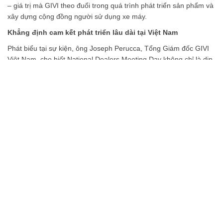
– giá trị mà GIVI theo đuổi trong quá trình phát triển sản phẩm và
xây dựng cộng đồng người sử dụng xe máy.
Khẳng định cam kết phát triển lâu dài tại Việt Nam
Phát biểu tại sự kiện, ông Joseph Perucca, Tổng Giám đốc GIVI
Việt Nam, cho biết National Dealers Meeting Day không chỉ là dịp
tri ân hệ thống đại lý mà còn là cơ hội để doanh nghiệp cùng các
đối tác chia sẻ định hướng phát triển trong giai đoạn mới.
Theo đại diện GIVI, sự phát triển bền vững của doanh nghiệp
luôn gắn liền với thành công của các đại lý. Vì vậy, GIVI sẽ tiếp
tục đầu tư vào sản phẩm, dịch vụ và các hoạt động đồng hành
nhằm mang đến những giải pháp an toàn, chất lượng và đáng tin
cậy cho cộng đồng người sử dụng xe máy tại Việt Nam.