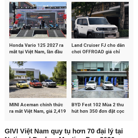
doanh số
Honda Vario 125 2027 ra
Land Cruiser FJ cho dân
mắt tại Việt Nam, lần đầu
chơi OFFROAD giá chỉ
đạt chuẩn khí thải Euro 4
1,198 tỷ đồng
MINI Aceman chính thức
BYD Fest 102 Mùa 2 thu
ra mắt Việt Nam, giá 2,419
hút hơn 350 đơn đặt cọc
tỷ đồng
xe
GIVI Việt Nam quy tụ hơn 70 đại lý tại