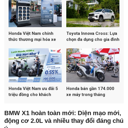
cuộc chơi mới
Honda Việt Nam chính
Toyota Innova Cross: Lựa
thức thương mại hóa xe
chọn đa dụng cho gia đình
máy điện, triển khai mạng
hiện đại
lưới đổi pin và sạc công
cộng
Honda Việt Nam ưu đãi 5
Honda bán gần 174.000
triệu đồng cho khách
xe máy trong tháng
hàng mua Honda ICON e:
4/2026
BMW X1 hoàn toàn mới: Diện mạo mới,
động cơ 2.0L và nhiều thay đổi đáng chú