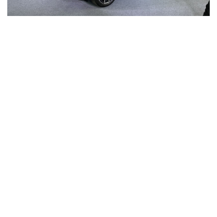
Tại sự kiện diễn ra ở TP.HCM ngày 7/8, BMW X1 hoàn toàn mới
lần đầu được giới thiệu đến khách hàng Việt Nam. So với hình
ảnh quen thuộc của thế hệ trước, mẫu xe mới tạo ấn tượng bằng
một thiết kế vuông vức và mạnh mẽ hơn, trong khi vẫn giữ kích
thước tương đối gọn gàng cho nhu cầu sử dụng đô thị.