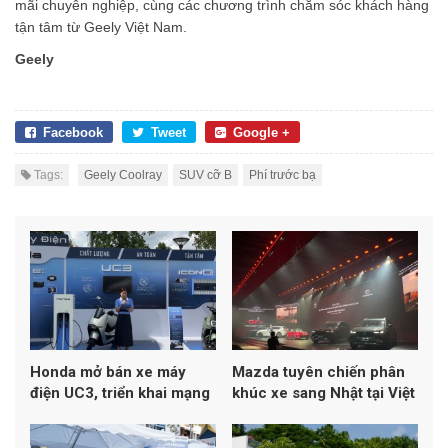
mãi chuyên nghiệp, cùng các chương trình chăm sóc khách hàng
tận tâm từ Geely Việt Nam.
Geely
Facebook
Tweet
Google +
Tags:
Geely Coolray
SUV cỡ B
Phí trước bạ
Honda mở bán xe máy
Mazda tuyên chiến phân
điện UC3, triển khai mạng
khúc xe sang Nhật tại Việt
lưới trạm sạc tại Việt Nam
Nam: CX-90, CX-60
Hybrid và MX-5 mở màn