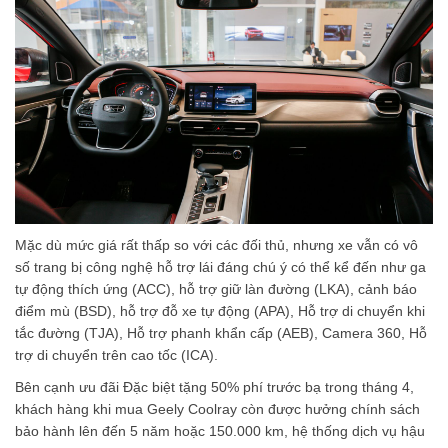
Mặc dù mức giá rất thấp so với các đối thủ, nhưng xe vẫn có vô
số trang bị công nghệ hỗ trợ lái đáng chú ý có thể kể đến như ga
tự động thích ứng (ACC), hỗ trợ giữ làn đường (LKA), cảnh báo
điểm mù (BSD), hỗ trợ đỗ xe tự động (APA), Hỗ trợ di chuyển khi
tắc đường (TJA), Hỗ trợ phanh khẩn cấp (AEB), Camera 360, Hỗ
trợ di chuyển trên cao tốc (ICA).
Bên cạnh ưu đãi Đặc biệt tặng 50% phí trước bạ trong tháng 4,
khách hàng khi mua Geely Coolray còn được hưởng chính sách
bảo hành lên đến 5 năm hoặc 150.000 km, hệ thống dịch vụ hậu