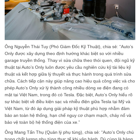
Ông Nguyễn Thái Tuy (Phó Giám Đốc Kỹ Thuật), chia sẻ: “Auto’s
Only được xây dựng theo định hướng khác biệt so với nhiều
garage truyền thống. Thay vì sửa chữa theo thói quen, đội ngũ kỹ
thuật tại Auto’s Only luôn được yêu cầu nghiên cứu kỹ tài liệu kỹ
thuật và kết hợp giữa lý thuyết và thực hành trong quá trình sửa
chữa. Cách tiếp cận này giúp nâng cao hiệu quả công việc và cho
phép Auto’s Only xử lý thành công nhiều dòng xe điện đang có
mặt tại Việt Nam, trong đó có Tesla. Đặc biệt, Auto’s Only hiểu rõ
sự khác biệt về điều kiện sạc và nhiễu điện giữa Tesla tại Mỹ và
Việt Nam, từ đó áp dụng giải pháp kỹ thuật phù hợp nhằm đảm
bảo an toàn hệ thống, hạn chế nguy cơ chạm mạch, cháy nổ và
bảo vệ toàn bộ hệ thống điện của xe.”
Ông Mang Tấn Thụ (Quản lý phụ tùng), chia sẻ: “Auto’s Only chú
trọng chất lượng phụ tùng thực tế khi vận hành. Dù cùng là hàng