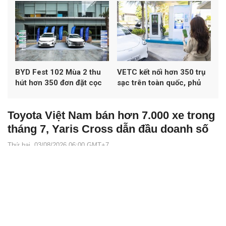
BYD Fest 102 Mùa 2 thu
VETC kết nối hơn 350 trụ
hút hơn 350 đơn đặt cọc
sạc trên toàn quốc, phủ
xe
khoảng 50% mạng lưới
sạc đa thương hiệu tại Việt
Toyota Việt Nam bán hơn 7.000 xe trong
Nam
tháng 7, Yaris Cross dẫn đầu doanh số
Thứ hai, 03/08/2026 06:00 GMT+7
Autopress.vn -
Toyota Việt Nam ghi nhận doanh số 7.084 xe
trong tháng 7/2026, tăng 6% so với tháng trước. Yaris Cross trở
thành mẫu xe bán chạy nhất, trong khi hãng triển khai nhiều ưu
đãi mua xe và vay mua xe trong tháng 8.