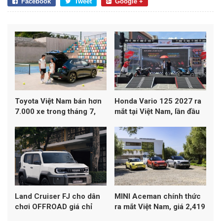
Facebook
Tweet
Google +
Toyota Việt Nam bán hơn
Honda Vario 125 2027 ra
7.000 xe trong tháng 7,
mắt tại Việt Nam, lần đầu
Yaris Cross dẫn đầu
đạt chuẩn khí thải Euro 4
doanh số
Land Cruiser FJ cho dân
MINI Aceman chính thức
chơi OFFROAD giá chỉ
ra mắt Việt Nam, giá 2,419
1,198 tỷ đồng
tỷ đồng