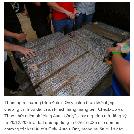
Thông qua chương trình Auto’s Only chính thức khởi động
chương trình ưu đãi tri ân khách hàng mang tên "Check-Up và
Thay nhớt miễn phí cùng Auto's Only", chương trình mở đăng ký
từ 20/12/2025 và bắt đầu áp dụng từ 02/01/2026 cho đến hết
chương trình tại Auto's Only. Auto’s Only mong muốn tri ân các