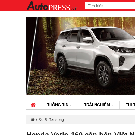
THÔNG TIN
TRẢI NGHIỆM
THỊ
/
Xe & đời sống
Honda Vario 160 cập bến Việt 