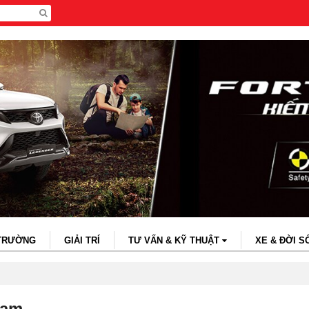
 TRƯỜNG
GIẢI TRÍ
TƯ VẤN & KỸ THUẬT
XE & ĐỜI S
Nam