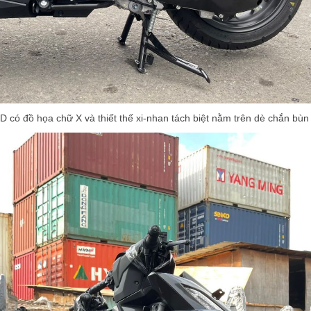
D có đồ họa chữ X và thiết thế xi-nhan tách biệt nằm trên dè chắn bùn