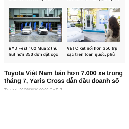
1,198 tỷ đồng
tỷ đồng
BYD Fest 102 Mùa 2 thu
VETC kết nối hơn 350 trụ
hút hơn 350 đơn đặt cọc
sạc trên toàn quốc, phủ
xe
khoảng 50% mạng lưới
sạc đa thương hiệu tại Việt
Toyota Việt Nam bán hơn 7.000 xe trong
Nam
tháng 7, Yaris Cross dẫn đầu doanh số
Thứ hai, 03/08/2026 06:00 GMT+7
Autopress.vn -
Toyota Việt Nam ghi nhận doanh số 7.084 xe
trong tháng 7/2026, tăng 6% so với tháng trước. Yaris Cross trở
thành mẫu xe bán chạy nhất, trong khi hãng triển khai nhiều ưu
đãi mua xe và vay mua xe trong tháng 8.