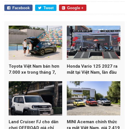
Facebook
Tweet
Google +
Toyota Việt Nam bán hơn
Honda Vario 125 2027 ra
7.000 xe trong tháng 7,
mắt tại Việt Nam, lần đầu
Yaris Cross dẫn đầu
đạt chuẩn khí thải Euro 4
doanh số
Land Cruiser FJ cho dân
MINI Aceman chính thức
chơi OFFROAD giá chỉ
ra mắt Việt Nam, giá 2,419