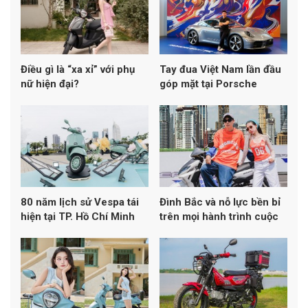
Điều gì là “xa xỉ” với phụ
Tay đua Việt Nam lần đầu
nữ hiện đại?
góp mặt tại Porsche
Carrera Cup Asia cùng
Porsche Việt Nam
80 năm lịch sử Vespa tái
Đình Bắc và nỗ lực bền bỉ
hiện tại TP. Hồ Chí Minh
trên mọi hành trình cuộc
sống