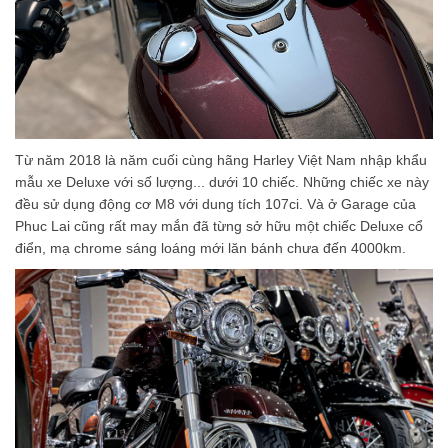
Từ năm 2018 là năm cuối cùng hãng Harley Việt Nam nhập khẩu
mẫu xe Deluxe với số lượng... dưới 10 chiếc. Những chiếc xe này
đều sử dụng động cơ M8 với dung tích 107ci. Và ở Garage của
Phuc Lai cũng rất may mắn đã từng sở hữu một chiếc Deluxe cổ
điển, mạ chrome sáng loáng mới lăn bánh chưa đến 4000km.