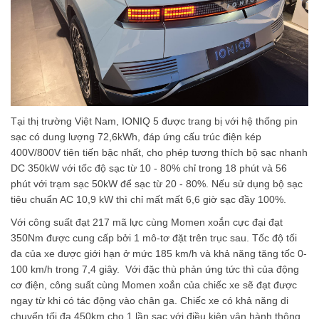
Tại thị trường Việt Nam,
IONIQ 5 được trang bị với hệ thống pin
sạc có dung lượng 72,6k
W
h, đáp ứng cấu trúc điện kép
400V/800V tiên tiến bậc nhất, cho phép tương thích bộ sạc nhanh
DC 350kW với tốc độ sạc từ 10 - 80% chỉ trong 18 phút và 56
phút với trạm sạc 50kW để sạc từ 20 - 80%. Nếu sử dụng bộ sạc
tiêu chuẩn AC 10,9 kW thì chỉ mất mất 6,6 giờ sạc đầy 100%.
Với công suất đạt 217 mã lực cùng Momen xoắn cực đại đạt
350Nm được cung cấp bởi 1 mô-tơ đặt trên trục sau. Tốc độ tối
đa của xe được giới hạn ở mức 185 km/h và khả năng tăng tốc 0-
100 km/h trong 7,4 giây. Với đặc thù phản ứng tức thì của động
cơ điện, công suất cùng Momen xoắn của chiếc xe sẽ đạt được
ngay từ khi có tác động vào chân ga. Chiếc xe có khả năng di
chuyển tối đa 450km cho 1 lần sạc với điều kiện vận hành thông