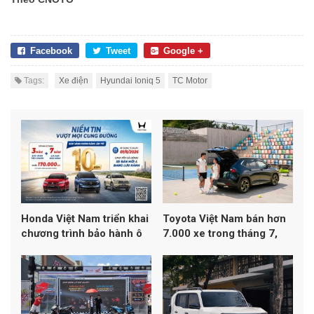
Facebook
Tweet
Google +
Tags:
Xe điện
Hyundai Ioniq 5
TC Motor
Honda Việt Nam triển khai
Toyota Việt Nam bán hơn
chương trình bảo hành ô
7.000 xe trong tháng 7,
tô lên đến 10 năm
Yaris Cross dẫn đầu
doanh số