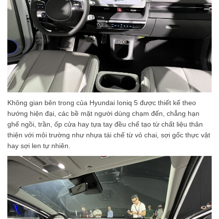
Không gian bên trong của Hyundai Ioniq 5 được thiết kế theo
hướng hiện đại, các bề mặt người dùng chạm đến, chẳng hạn
ghế ngồi, trần, ốp cửa hay tựa tay đều chế tạo từ chất liệu thân
thiện với môi trường như nhựa tái chế từ vỏ chai, sợi gốc thực vật
hay sợi len tự nhiên.