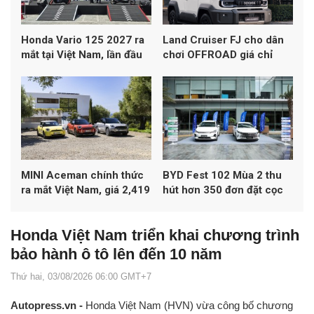
Honda Vario 125 2027 ra
Land Cruiser FJ cho dân
mắt tại Việt Nam, lần đầu
chơi OFFROAD giá chỉ
đạt chuẩn khí thải Euro 4
1,198 tỷ đồng
MINI Aceman chính thức
BYD Fest 102 Mùa 2 thu
ra mắt Việt Nam, giá 2,419
hút hơn 350 đơn đặt cọc
tỷ đồng
xe
Honda Việt Nam triển khai chương trình
bảo hành ô tô lên đến 10 năm
Thứ hai, 03/08/2026 06:00 GMT+7
Autopress.vn -
Honda Việt Nam (HVN) vừa công bố chương