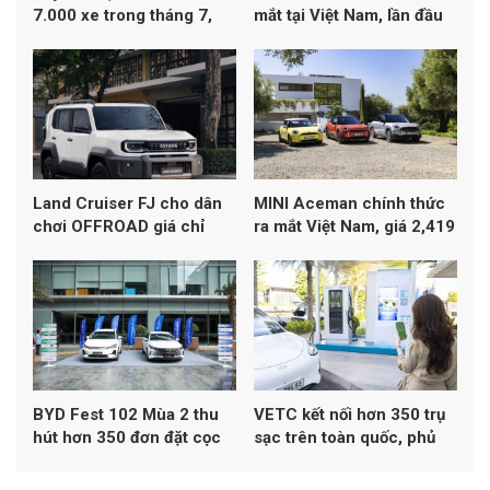
7.000 xe trong tháng 7,
mắt tại Việt Nam, lần đầu
Yaris Cross dẫn đầu
đạt chuẩn khí thải Euro 4
doanh số
Land Cruiser FJ cho dân
MINI Aceman chính thức
chơi OFFROAD giá chỉ
ra mắt Việt Nam, giá 2,419
1,198 tỷ đồng
tỷ đồng
BYD Fest 102 Mùa 2 thu
VETC kết nối hơn 350 trụ
hút hơn 350 đơn đặt cọc
sạc trên toàn quốc, phủ
xe
khoảng 50% mạng lưới
sạc đa thương hiệu tại Việt