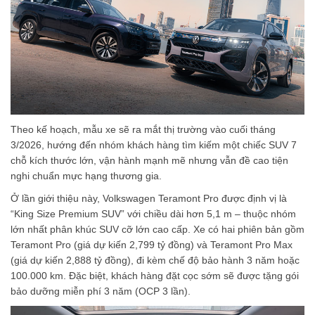
Theo kế hoạch, mẫu xe sẽ ra mắt thị trường vào cuối tháng
3/2026, hướng đến nhóm khách hàng tìm kiếm một chiếc SUV 7
chỗ kích thước lớn, vận hành mạnh mẽ nhưng vẫn đề cao tiện
nghi chuẩn mực hạng thương gia.
Ở lần giới thiệu này, Volkswagen Teramont Pro được định vị là
“King Size Premium SUV” với chiều dài hơn 5,1 m – thuộc nhóm
lớn nhất phân khúc SUV cỡ lớn cao cấp. Xe có hai phiên bản gồm
Teramont Pro (giá dự kiến 2,799 tỷ đồng) và Teramont Pro Max
(giá dự kiến 2,888 tỷ đồng), đi kèm chế độ bảo hành 3 năm hoặc
100.000 km. Đặc biệt, khách hàng đặt cọc sớm sẽ được tặng gói
bảo dưỡng miễn phí 3 năm (OCP 3 lần).