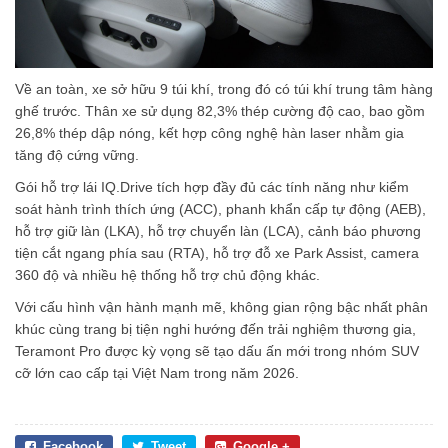
Về an toàn, xe sở hữu 9 túi khí, trong đó có túi khí trung tâm hàng
ghế trước. Thân xe sử dụng 82,3% thép cường độ cao, bao gồm
26,8% thép dập nóng, kết hợp công nghệ hàn laser nhằm gia
tăng độ cứng vững.
Gói hỗ trợ lái IQ.Drive tích hợp đầy đủ các tính năng như kiểm
soát hành trình thích ứng (ACC), phanh khẩn cấp tự động (AEB),
hỗ trợ giữ làn (LKA), hỗ trợ chuyển làn (LCA), cảnh báo phương
tiện cắt ngang phía sau (RTA), hỗ trợ đỗ xe Park Assist, camera
360 độ và nhiều hệ thống hỗ trợ chủ động khác.
Với cấu hình vận hành mạnh mẽ, không gian rộng bậc nhất phân
khúc cùng trang bị tiện nghi hướng đến trải nghiệm thương gia,
Teramont Pro được kỳ vọng sẽ tạo dấu ấn mới trong nhóm SUV
cỡ lớn cao cấp tại Việt Nam trong năm 2026.
Facebook
Tweet
Google +