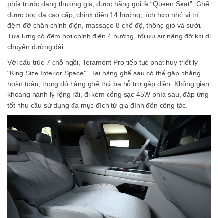
phía trước dạng thương gia, được hãng gọi là “Queen Seat”. Ghế
được bọc da cao cấp, chỉnh điện 14 hướng, tích hợp nhớ vị trí,
đệm đỡ chân chỉnh điện, massage 8 chế độ, thông gió và sưởi.
Tựa lưng có đệm hơi chỉnh điện 4 hướng, tối ưu sự nâng đỡ khi di
chuyển đường dài.
Với cấu trúc 7 chỗ ngồi, Teramont Pro tiếp tục phát huy triết lý
“King Size Interior Space”. Hai hàng ghế sau có thể gập phẳng
hoàn toàn, trong đó hàng ghế thứ ba hỗ trợ gập điện. Không gian
khoang hành lý rộng rãi, đi kèm cổng sạc 45W phía sau, đáp ứng
tốt nhu cầu sử dụng đa mục đích từ gia đình đến công tác.