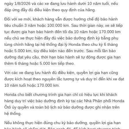
ngày 1/8/2026 và các xe đang lưu hành dưới 10 năm tuổi, nếu
đáp ứng đầy đủ điều kiện theo quy định của hãng.
Đối với xe mới, khách hàng vẫn được hưởng chế độ bảo hành
tiêu chuẩn 3 năm hoặc 100.000 km. Sau thời gian này, xe sẽ tiếp
tục được gia hạn bảo hành đến tối đa 10 năm hoặc 170.000 km
nếu chủ xe thực hiện đầy đủ việc bảo dưỡng định kỳ bằng phụ
tùng chính hãng tại hệ thống đại lý Honda theo chu kỳ 6 tháng
hoặc 5.000 km, tùy điều kiện nào đến trước. Sau mỗi lần bảo
dưỡng đạt yêu cầu, thời hạn bảo hành sẽ tự động được gia hạn
thêm 6 tháng hoặc 5.000 km tiếp theo.
Với các xe đang lưu hành đủ điều kiện, quyền lợi gia hạn cũng
được kích hoạt theo nguyên tắc tương tự và duy trì đến khi xe đạt
10 năm tuổi hoặc 170.000 km.
Honda cho biết chương trình gia hạn chỉ có hiệu lực khi khách
hàng duy trì việc bảo dưỡng định kỳ tại các Nhà Phân phối Honda
Ôtô ủy quyền và toàn bộ lịch sử bảo dưỡng được ghi nhận trên
hệ thống.
Nếu không thực hiện đúng chu kỳ bảo dưỡng, quyền lợi gia hạn
bảo hành sẽ chấm dứt. Bên cạnh đó, để kích hoạt chương trình,