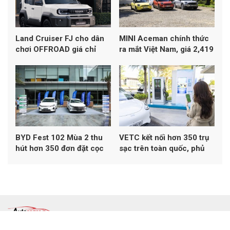
Land Cruiser FJ cho dân
MINI Aceman chính thức
chơi OFFROAD giá chỉ
ra mắt Việt Nam, giá 2,419
1,198 tỷ đồng
tỷ đồng
BYD Fest 102 Mùa 2 thu
VETC kết nối hơn 350 trụ
hút hơn 350 đơn đặt cọc
sạc trên toàn quốc, phủ
xe
khoảng 50% mạng lưới
sạc đa thương hiệu tại Việt
Nam
Đơn vị chủ quản: Công ty TNHH Truyền Thông Autopress