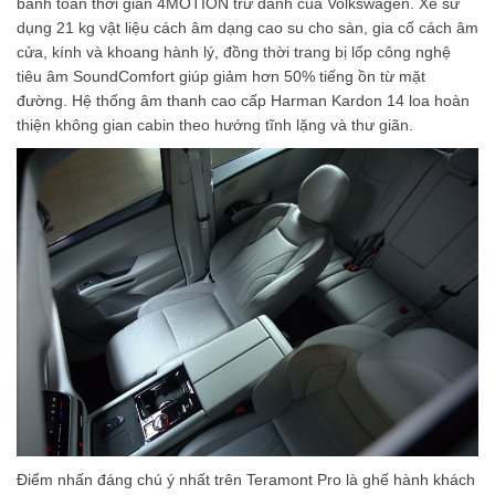
bánh toàn thời gian 4MOTION trứ danh của Volkswagen. Xe sử
dụng 21 kg vật liệu cách âm dạng cao su cho sàn, gia cố cách âm
cửa, kính và khoang hành lý, đồng thời trang bị lốp công nghệ
tiêu âm SoundComfort giúp giảm hơn 50% tiếng ồn từ mặt
đường. Hệ thống âm thanh cao cấp Harman Kardon 14 loa hoàn
thiện không gian cabin theo hướng tĩnh lặng và thư giãn.
Điểm nhấn đáng chú ý nhất trên Teramont Pro là ghế hành khách