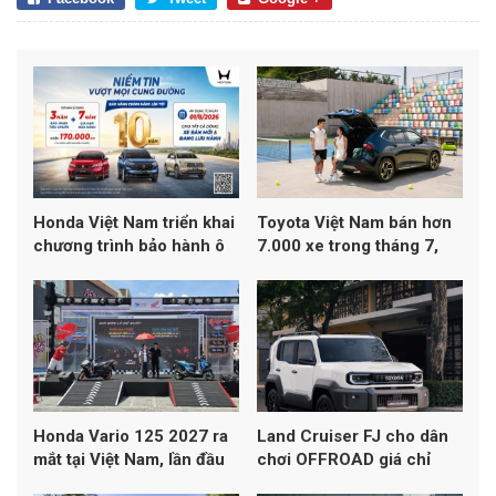
Honda Việt Nam triển khai
Toyota Việt Nam bán hơn
chương trình bảo hành ô
7.000 xe trong tháng 7,
tô lên đến 10 năm
Yaris Cross dẫn đầu
doanh số
Honda Vario 125 2027 ra
Land Cruiser FJ cho dân
mắt tại Việt Nam, lần đầu
chơi OFFROAD giá chỉ
đạt chuẩn khí thải Euro 4
1,198 tỷ đồng