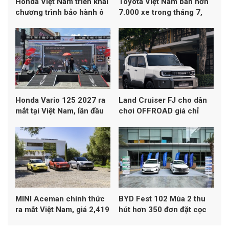
Honda Việt Nam triển khai
Toyota Việt Nam bán hơn
chương trình bảo hành ô
7.000 xe trong tháng 7,
tô lên đến 10 năm
Yaris Cross dẫn đầu
doanh số
Honda Vario 125 2027 ra
Land Cruiser FJ cho dân
mắt tại Việt Nam, lần đầu
chơi OFFROAD giá chỉ
đạt chuẩn khí thải Euro 4
1,198 tỷ đồng
MINI Aceman chính thức
BYD Fest 102 Mùa 2 thu
ra mắt Việt Nam, giá 2,419
hút hơn 350 đơn đặt cọc
tỷ đồng
xe