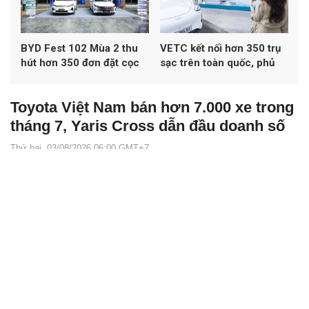
BYD Fest 102 Mùa 2 thu
VETC kết nối hơn 350 trụ
hút hơn 350 đơn đặt cọc
sạc trên toàn quốc, phủ
xe
khoảng 50% mạng lưới
sạc đa thương hiệu tại Việt
Toyota Việt Nam bán hơn 7.000 xe trong
Nam
tháng 7, Yaris Cross dẫn đầu doanh số
Thứ hai, 03/08/2026 06:00 GMT+7
Autopress.vn -
Toyota Việt Nam ghi nhận doanh số 7.084 xe
trong tháng 7/2026, tăng 6% so với tháng trước. Yaris Cross trở
thành mẫu xe bán chạy nhất, trong khi hãng triển khai nhiều ưu
đãi mua xe và vay mua xe trong tháng 8.