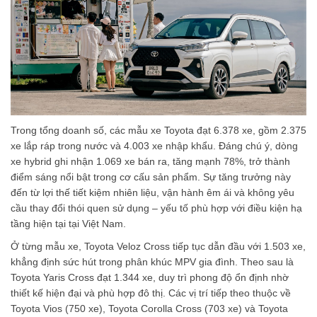
Trong tổng doanh số, các mẫu xe Toyota đạt 6.378 xe, gồm 2.375
xe lắp ráp trong nước và 4.003 xe nhập khẩu. Đáng chú ý, dòng
xe hybrid ghi nhận 1.069 xe bán ra, tăng mạnh 78%, trở thành
điểm sáng nổi bật trong cơ cấu sản phẩm. Sự tăng trưởng này
đến từ lợi thế tiết kiệm nhiên liệu, vận hành êm ái và không yêu
cầu thay đổi thói quen sử dụng – yếu tố phù hợp với điều kiện hạ
tầng hiện tại tại Việt Nam.
Ở từng mẫu xe, Toyota Veloz Cross tiếp tục dẫn đầu với 1.503 xe,
khẳng định sức hút trong phân khúc MPV gia đình. Theo sau là
Toyota Yaris Cross đạt 1.344 xe, duy trì phong độ ổn định nhờ
thiết kế hiện đại và phù hợp đô thị. Các vị trí tiếp theo thuộc về
Toyota Vios (750 xe), Toyota Corolla Cross (703 xe) và Toyota