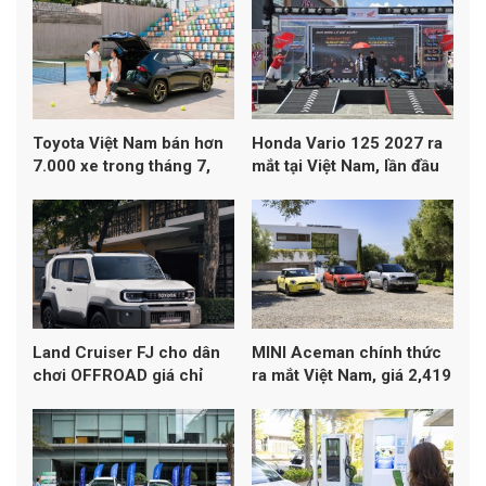
Toyota Việt Nam bán hơn
Honda Vario 125 2027 ra
7.000 xe trong tháng 7,
mắt tại Việt Nam, lần đầu
Yaris Cross dẫn đầu
đạt chuẩn khí thải Euro 4
doanh số
Land Cruiser FJ cho dân
MINI Aceman chính thức
chơi OFFROAD giá chỉ
ra mắt Việt Nam, giá 2,419
1,198 tỷ đồng
tỷ đồng