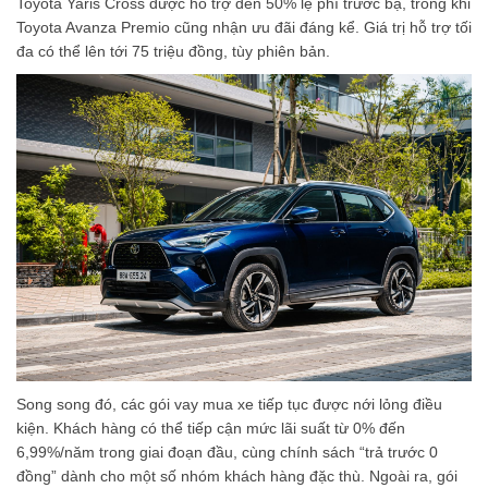
Toyota Yaris Cross được hỗ trợ đến 50% lệ phí trước bạ, trong khi
Toyota Avanza Premio cũng nhận ưu đãi đáng kể. Giá trị hỗ trợ tối
đa có thể lên tới 75 triệu đồng, tùy phiên bản.
Song song đó, các gói vay mua xe tiếp tục được nới lỏng điều
kiện. Khách hàng có thể tiếp cận mức lãi suất từ 0% đến
6,99%/năm trong giai đoạn đầu, cùng chính sách “trả trước 0
đồng” dành cho một số nhóm khách hàng đặc thù. Ngoài ra, gói