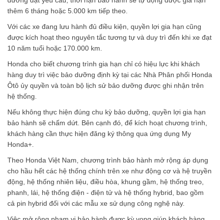
dưỡng đạt yêu cầu, thời hạn bảo hành sẽ tự động được gia hạn
thêm 6 tháng hoặc 5.000 km tiếp theo.
Với các xe đang lưu hành đủ điều kiện, quyền lợi gia hạn cũng
được kích hoạt theo nguyên tắc tương tự và duy trì đến khi xe đạt
10 năm tuổi hoặc 170.000 km.
Honda cho biết chương trình gia hạn chỉ có hiệu lực khi khách
hàng duy trì việc bảo dưỡng định kỳ tại các Nhà Phân phối Honda
Ôtô ủy quyền và toàn bộ lịch sử bảo dưỡng được ghi nhận trên
hệ thống.
Nếu không thực hiện đúng chu kỳ bảo dưỡng, quyền lợi gia hạn
bảo hành sẽ chấm dứt. Bên cạnh đó, để kích hoạt chương trình,
khách hàng cần thực hiện đăng ký thông qua ứng dụng My
Honda+.
Theo Honda Việt Nam, chương trình bảo hành mở rộng áp dụng
cho hầu hết các hệ thống chính trên xe như động cơ và hệ truyền
động, hệ thống nhiên liệu, điều hòa, khung gầm, hệ thống treo,
phanh, lái, hệ thống điện - điện tử và hệ thống hybrid, bao gồm
cả pin hybrid đối với các mẫu xe sử dụng công nghệ này.
Việc mở rộng phạm vi bảo hành được kỳ vọng giúp khách hàng