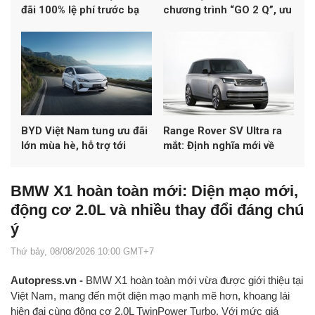
đãi 100% lệ phí trước bạ
chương trình “GO 2 Q”, ưu
trong tháng 6
đãi đến 200 triệu đồng
cho dải SUV Q Series
BYD Việt Nam tung ưu đãi
Range Rover SV Ultra ra
lớn mùa hè, hỗ trợ tới
mắt: Định nghĩa mới về
100% lệ phí trước bạ cho
SUV siêu sang với công
nhiều mẫu xe điện và
nghệ âm thanh đột phá
BMW X1 hoàn toàn mới: Diện mạo mới,
hybrid
động cơ 2.0L và nhiều thay đổi đáng chú
ý
Thứ bảy, 08/08/2026 10:00 GMT+7
Autopress.vn -
BMW X1 hoàn toàn mới vừa được giới thiệu tại
Việt Nam, mang đến một diện mạo mạnh mẽ hơn, khoang lái
hiện đại cùng động cơ 2.0L TwinPower Turbo. Với mức giá