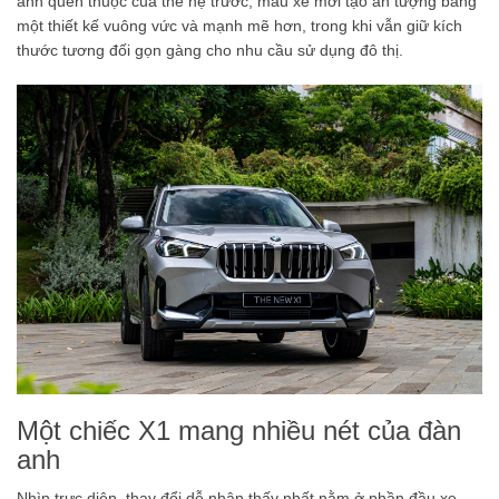
ảnh quen thuộc của thế hệ trước, mẫu xe mới tạo ấn tượng bằng
một thiết kế vuông vức và mạnh mẽ hơn, trong khi vẫn giữ kích
thước tương đối gọn gàng cho nhu cầu sử dụng đô thị.
Một chiếc X1 mang nhiều nét của đàn
anh
Nhìn trực diện, thay đổi dễ nhận thấy nhất nằm ở phần đầu xe.