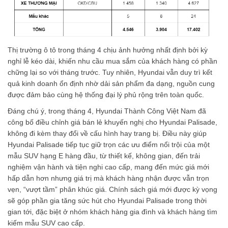
Thị trường ô tô trong tháng 4 chịu ảnh hưởng nhất định bởi kỳ
nghỉ lễ kéo dài, khiến nhu cầu mua sắm của khách hàng có phần
chững lại so với tháng trước. Tuy nhiên, Hyundai vẫn duy trì kết
quả kinh doanh ổn định nhờ dải sản phẩm đa dạng, nguồn cung
được đảm bảo cùng hệ thống đại lý phủ rộng trên toàn quốc.
Đáng chú ý, trong tháng 4, Hyundai Thành Công Việt Nam đã
công bố điều chỉnh giá bán lẻ khuyến nghị cho Hyundai Palisade,
không đi kèm thay đổi về cấu hình hay trang bị. Điều này giúp
Hyundai Palisade tiếp tục giữ trọn các ưu điểm nổi trội của một
mẫu SUV hạng E hàng đầu, từ thiết kế, không gian, đến trải
nghiệm vận hành và tiện nghi cao cấp, mang đến mức giá mới
hấp dẫn hơn nhưng giá trị mà khách hàng nhận được vẫn trọn
vẹn, “vượt tầm” phân khúc giá. Chính sách giá mới được kỳ vọng
sẽ góp phần gia tăng sức hút cho Hyundai Palisade trong thời
gian tới, đặc biệt ở nhóm khách hàng gia đình và khách hàng tìm
kiếm mẫu SUV cao cấp.