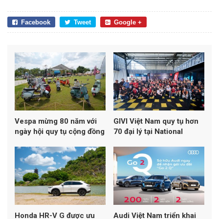
Facebook
Tweet
Google +
Vespa mừng 80 năm với
GIVI Việt Nam quy tụ hơn
ngày hội quy tụ cộng đồng
70 đại lý tại National
scooter trong nước và
Dealers Meeting Day 2026
quốc tế
Honda HR-V G được ưu
Audi Việt Nam triển khai