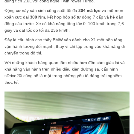
dung tích 2.0L với công nghệ TwinPower Turbo.
Động cơ này sản sinh công suất tối đa
204 mã lực
và mô-men
xoắn cực đại
300 Nm
, kết hợp hộp số tự động 7 cấp và hệ dẫn
động cầu trước. Xe có khả năng tăng tốc 0–100 km/h trong 7,6
giây và đạt tốc độ tối đa 236 km/h.
Đây là cấu hình cho thấy BMW vẫn dành cho X1 một nền tảng
vận hành tương đối mạnh, thay vì chỉ tập trung vào khả năng di
chuyển trong đô thị.
Với những khách hàng quan tâm nhiều hơn đến cảm giác lái và
khả năng vận hành trên nhiều điều kiện đường sá, cấu hình
sDrive20i cũng sẽ là một trong những yếu tố đáng trải nghiệm
thực tế.