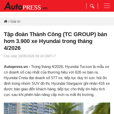
Togg
navi
/
Giải trí
Tập đoàn Thành Công (TC GROUP) bán
hơn 3.900 xe Hyundai trong tháng
4/2026
Chủ nhật 10/05/2026 09:24 GMT+7
Autopress.vn -
Trong tháng 4/2026, Hyundai Tucson là mẫu xe
có doanh số cao nhất của thương hiệu với 626 xe bán ra.
Hyundai Creta đạt doanh số 577 xe, tiếp tục duy trì sức hút ổn
định trong nhóm SUV đô thị. Hyundai Stargazer ghi nhận 416 xe
được bàn giao đến khách hàng, tiếp tục cho thấy tín hiệu tích
cực sau khi phiên bản nâng cấp mới ra mắt thị trường.