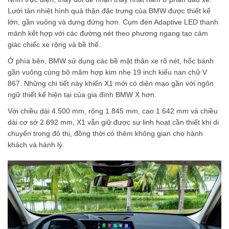
Lưới tản nhiệt hình quả thận đặc trưng của BMW được thiết kế
lớn, gần vuông và dựng đứng hơn. Cụm đèn Adaptive LED thanh
mảnh kết hợp với các đường nét theo phương ngang tạo cảm
giác chiếc xe rộng và bề thế.
Ở phía bên, BMW sử dụng các bề mặt thân xe rõ nét, hốc bánh
gần vuông cùng bộ mâm hợp kim nhẹ 19 inch kiểu nan chữ V
867. Những chi tiết này khiến X1 mới có diện mạo gần với ngôn
ngữ thiết kế hiện tại của gia đình BMW X hơn.
Với chiều dài 4.500 mm, rộng 1.845 mm, cao 1.642 mm và chiều
dài cơ sở 2.692 mm, X1 vẫn giữ được sự linh hoạt cần thiết khi di
chuyển trong đô thị, đồng thời có thêm không gian cho hành
khách và hành lý.