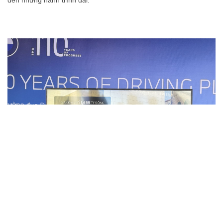
BMW X1 sDrive20i được công bố với giá bán lẻ
1,668 tỷ đồng
tại
Việt Nam.