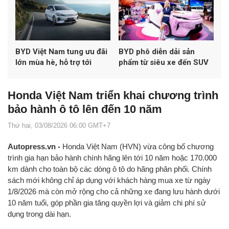
BYD Việt Nam tung ưu đãi
BYD phô diễn dải sản
lớn mùa hè, hỗ trợ tới
phẩm từ siêu xe đến SUV
100% lệ phí trước bạ cho
tại Triển lãm Ô tô Bắc Kinh
nhiều mẫu xe điện và
2026
Honda Việt Nam triển khai chương trình
hybrid
bảo hành ô tô lên đến 10 năm
Thứ hai, 03/08/2026 06:00 GMT+7
Autopress.vn -
Honda Việt Nam (HVN) vừa công bố chương
trình gia hạn bảo hành chính hãng lên tới 10 năm hoặc 170.000
km dành cho toàn bộ các dòng ô tô do hãng phân phối. Chính
sách mới không chỉ áp dụng với khách hàng mua xe từ ngày
1/8/2026 mà còn mở rộng cho cả những xe đang lưu hành dưới
10 năm tuổi, góp phần gia tăng quyền lợi và giảm chi phí sử
dụng trong dài hạn.