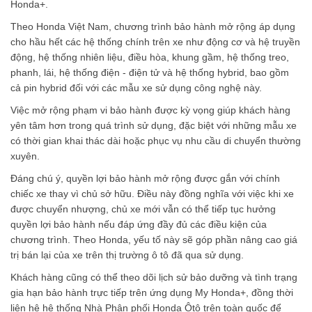
Honda+.
Theo Honda Việt Nam, chương trình bảo hành mở rộng áp dụng
cho hầu hết các hệ thống chính trên xe như động cơ và hệ truyền
động, hệ thống nhiên liệu, điều hòa, khung gầm, hệ thống treo,
phanh, lái, hệ thống điện - điện tử và hệ thống hybrid, bao gồm
cả pin hybrid đối với các mẫu xe sử dụng công nghệ này.
Việc mở rộng phạm vi bảo hành được kỳ vọng giúp khách hàng
yên tâm hơn trong quá trình sử dụng, đặc biệt với những mẫu xe
có thời gian khai thác dài hoặc phục vụ nhu cầu di chuyển thường
xuyên.
Đáng chú ý, quyền lợi bảo hành mở rộng được gắn với chính
chiếc xe thay vì chủ sở hữu. Điều này đồng nghĩa với việc khi xe
được chuyển nhượng, chủ xe mới vẫn có thể tiếp tục hưởng
quyền lợi bảo hành nếu đáp ứng đầy đủ các điều kiện của
chương trình. Theo Honda, yếu tố này sẽ góp phần nâng cao giá
trị bán lại của xe trên thị trường ô tô đã qua sử dụng.
Khách hàng cũng có thể theo dõi lịch sử bảo dưỡng và tình trạng
gia hạn bảo hành trực tiếp trên ứng dụng My Honda+, đồng thời
liên hệ hệ thống Nhà Phân phối Honda Ôtô trên toàn quốc để