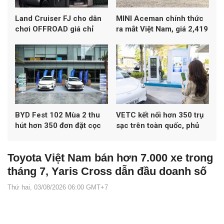
Land Cruiser FJ cho dân
MINI Aceman chính thức
chơi OFFROAD giá chỉ
ra mắt Việt Nam, giá 2,419
1,198 tỷ đồng
tỷ đồng
BYD Fest 102 Mùa 2 thu
VETC kết nối hơn 350 trụ
hút hơn 350 đơn đặt cọc
sạc trên toàn quốc, phủ
xe
khoảng 50% mạng lưới
sạc đa thương hiệu tại Việt
Toyota Việt Nam bán hơn 7.000 xe trong
Nam
tháng 7, Yaris Cross dẫn đầu doanh số
Thứ hai, 03/08/2026 06:00 GMT+7
Autopress.vn -
Toyota Việt Nam ghi nhận doanh số 7.084 xe
trong tháng 7/2026, tăng 6% so với tháng trước. Yaris Cross trở