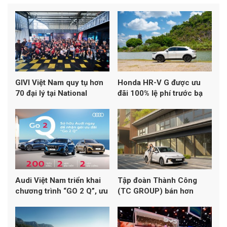
GIVI Việt Nam quy tụ hơn
Honda HR-V G được ưu
70 đại lý tại National
đãi 100% lệ phí trước bạ
Dealers Meeting Day 2026
trong tháng 6
Audi Việt Nam triển khai
Tập đoàn Thành Công
chương trình “GO 2 Q”, ưu
(TC GROUP) bán hơn
đãi đến 200 triệu đồng
3.900 xe Hyundai trong
cho dải SUV Q Series
tháng 4/2026