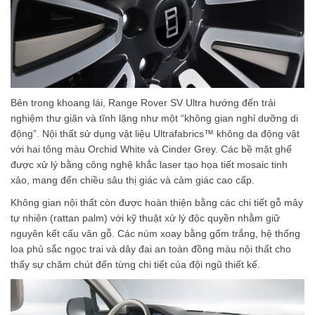
Bên trong khoang lái, Range Rover SV Ultra hướng đến trải
nghiệm thư giãn và tĩnh lặng như một “không gian nghỉ dưỡng di
động”. Nội thất sử dụng vật liệu Ultrafabrics™ không da động vật
với hai tông màu Orchid White và Cinder Grey. Các bề mặt ghế
được xử lý bằng công nghệ khắc laser tạo họa tiết mosaic tinh
xảo, mang đến chiều sâu thị giác và cảm giác cao cấp.
Không gian nội thất còn được hoàn thiện bằng các chi tiết gỗ mây
tự nhiên (rattan palm) với kỹ thuật xử lý độc quyền nhằm giữ
nguyên kết cấu vân gỗ. Các núm xoay bằng gốm trắng, hệ thống
loa phủ sắc ngọc trai và dây đai an toàn đồng màu nội thất cho
thấy sự chăm chút đến từng chi tiết của đội ngũ thiết kế.