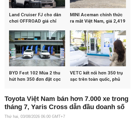
Land Cruiser FJ cho dân
MINI Aceman chính thức
chơi OFFROAD giá chỉ
ra mắt Việt Nam, giá 2,419
1,198 tỷ đồng
tỷ đồng
BYD Fest 102 Mùa 2 thu
VETC kết nối hơn 350 trụ
hút hơn 350 đơn đặt cọc
sạc trên toàn quốc, phủ
xe
khoảng 50% mạng lưới
sạc đa thương hiệu tại Việt
Toyota Việt Nam bán hơn 7.000 xe trong
Nam
tháng 7, Yaris Cross dẫn đầu doanh số
Thứ hai, 03/08/2026 06:00 GMT+7
Autopress.vn -
Toyota Việt Nam ghi nhận doanh số 7.084 xe