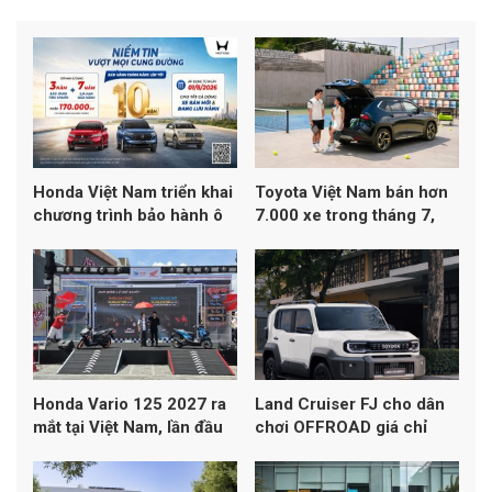
Honda Việt Nam triển khai
Toyota Việt Nam bán hơn
chương trình bảo hành ô
7.000 xe trong tháng 7,
tô lên đến 10 năm
Yaris Cross dẫn đầu
doanh số
Honda Vario 125 2027 ra
Land Cruiser FJ cho dân
mắt tại Việt Nam, lần đầu
chơi OFFROAD giá chỉ
đạt chuẩn khí thải Euro 4
1,198 tỷ đồng