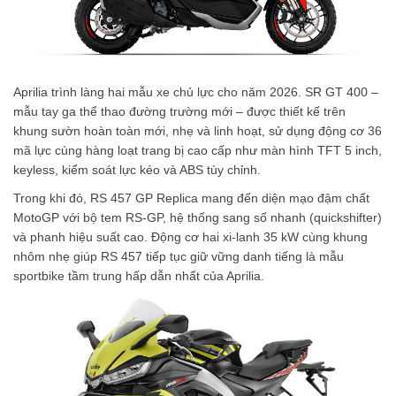
Aprilia trình làng hai mẫu xe chủ lực cho năm 2026. SR GT 400 –
mẫu tay ga thể thao đường trường mới – được thiết kế trên
khung sườn hoàn toàn mới, nhẹ và linh hoạt, sử dụng động cơ 36
mã lực cùng hàng loạt trang bị cao cấp như màn hình TFT 5 inch,
keyless, kiểm soát lực kéo và ABS tùy chỉnh.
Trong khi đó, RS 457 GP Replica mang đến diện mạo đậm chất
MotoGP với bộ tem RS-GP, hệ thống sang số nhanh (quickshifter)
và phanh hiệu suất cao. Động cơ hai xi-lanh 35 kW cùng khung
nhôm nhẹ giúp RS 457 tiếp tục giữ vững danh tiếng là mẫu
sportbike tầm trung hấp dẫn nhất của Aprilia.