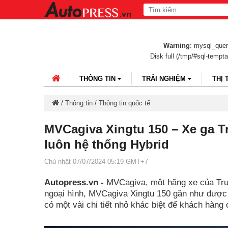
Warning
: mysql_query
Disk full (/tmp/#sql-tempt
THÔNG TIN
TRẢI NGHIỆM
THỊ
/
Thông tin
/
Thông tin quốc tế
MVCagiva Xingtu 150 – Xe ga 
luôn hệ thống Hybrid
Chủ nhật 07/07/2024 05:19 GMT+7
Autopress.vn -
MVCagiva, một hãng xe của Tru
ngoại hình, MVCagiva Xingtu 150 gần như được 
có một vài chi tiết nhỏ khác biệt để khách hàng 