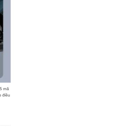
.5 mã
p điều