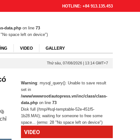
HOTLINE: +84 913.135.453
ss-data.php
on line
73
 "No space left on device")
ỐNG
VIDEO
GALLERY
Thứ sáu, 07/08/2026 | 13:14 GMT+7
có
Warning
: mysql_query(): Unable to save result
set in
/www/wwwroot/autopress.vn/inc/class/class-
data.php
on line
73
Disk full (/tmp/#sql-temptable-52e-451f5-
Về
1b28.MAI); waiting for someone to free some
chỉ
space... (errno: 28 "No space left on device")
VIDEO