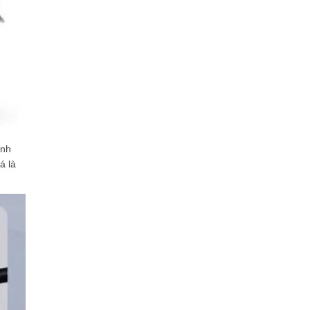
ình
á là