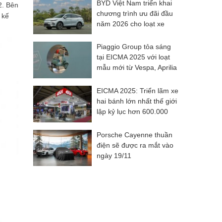
BYD Việt Nam triển khai
2. Bên
chương trình ưu đãi đầu
 kế
năm 2026 cho loạt xe
năng lượng mới
Piaggio Group tỏa sáng
tại EICMA 2025 với loạt
mẫu mới từ Vespa, Aprilia
và Moto Guzzi
EICMA 2025: Triển lãm xe
hai bánh lớn nhất thế giới
lập kỷ lục hơn 600.000
lượt khách
Porsche Cayenne thuần
điện sẽ được ra mắt vào
ngày 19/11