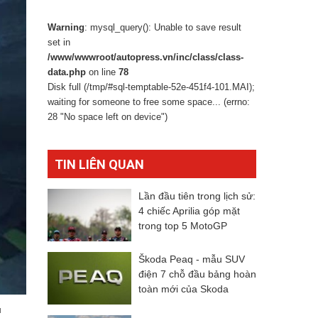
Warning
: mysql_query(): Unable to save result
set in
/www/wwwroot/autopress.vn/inc/class/class-
data.php
on line
78
Disk full (/tmp/#sql-temptable-52e-451f4-101.MAI);
waiting for someone to free some space... (errno:
28 "No space left on device")
TIN LIÊN QUAN
Lần đầu tiên trong lịch sử:
4 chiếc Aprilia góp mặt
trong top 5 MotoGP
Škoda Peaq - mẫu SUV
điện 7 chỗ đầu bảng hoàn
toàn mới của Skoda
u