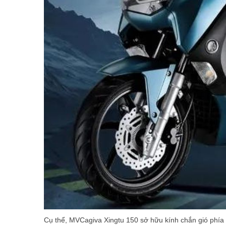
Cụ thể, MVCagiva Xingtu 150 sở hữu kính chắn gió phía t