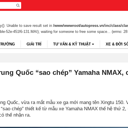
(): Unable to save result set in
/www/wwwroot/autopress.vn/inc/class/cla
able-52e-451f6-131.MAI); waiting for someone to free some space... (errno: 28
 TRƯỜNG
GIẢI TRÍ
TƯ VẤN & KỸ THUẬT
XE & ĐỜI S
Trung Quốc “sao chép” Yamaha NMAX, 
ng Quốc, vừa ra mắt mẫu xe ga mới mang tên Xingtu 150. 
“sao chép” thiết kế từ mẫu xe Yamaha NMAX thế hệ thứ 2, 
có thể nhận ra.