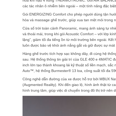
hòa khí hậu 4 vùng THERMOTRONIC. Gói AIR BALANCE v
các tác nhân ô nhiễm bên ngoài – một tính năng đặc biệt 
Gói ENERGIZING Comfort cho phép người dùng tận hưởng
hòa và massage ghế trước, giúp xua tan mệt mỏi trong n
Cửa sổ trời toàn cảnh Panoramic, mang ánh sáng tự nhiê
và thoải mái, trong khi gói Acoustic Comfort – với lớp k
lặng”, giảm tối đa tiếng ồn từ môi trường bên ngoài. Kế
luôn được bảo vệ khỏi ánh nắng gắt và giữ được sự mát 
Hàng ghế trước tích hợp sạc không dây, đi cùng hệ th
sau. Hệ thống thông tin giải trí của GLE 400 e 4MATIC đ
inch lớn tạo thành khoang lái kỹ thuật số liền mạch, sắ
Auto™, hệ thống Burmester® 13 loa, công suất tối đa 59
Công nghệ dẫn đường của xe được hỗ trợ bởi MBUX Navi
(Augmented Reality). Khi đến giao lộ, hình ảnh thật từ 
hình trung tâm, giúp việc di chuyển trong đô thị trở nên 