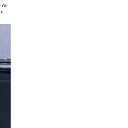
 Off-
s-