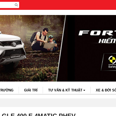
 TRƯỜNG
GIẢI TRÍ
TƯ VẤN & KỸ THUẬT
XE & ĐỜI S
t GLE 400 E 4MATIC PHEV