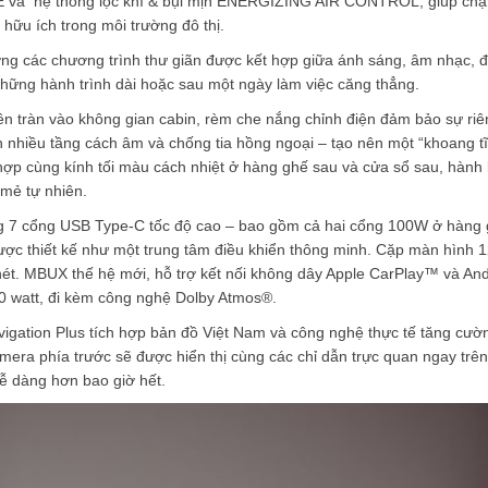
à hệ thống lọc khí & bụi mịn ENERGIZING AIR CONTROL, giúp chặn
hữu ích trong môi trường đô thị.
 các chương trình thư giãn được kết hợp giữa ánh sáng, âm nhạc, đ
hững hành trình dài hoặc sau một ngày làm việc căng thẳng.
n tràn vào không gian cabin, rèm che nắng chỉnh điện đảm bảo sự riê
ính nhiều tầng cách âm và chống tia hồng ngoại – tạo nên một “khoang t
t hợp cùng kính tối màu cách nhiệt ở hàng ghế sau và cửa sổ sau, hành
mẻ tự nhiên.
ống 7 cổng USB Type-C tốc độ cao – bao gồm cả hai cổng 100W ở hàng
ược thiết kế như một trung tâm điều khiển thông minh. Cặp màn hình 1
c nét. MBUX thế hệ mới, hỗ trợ kết nối không dây Apple CarPlay™ và An
0 watt, đi kèm công nghệ Dolby Atmos®.
gation Plus tích hợp bản đồ Việt Nam và công nghệ thực tế tăng cườ
camera phía trước sẽ được hiển thị cùng các chỉ dẫn trực quan ngay trê
dễ dàng hơn bao giờ hết.