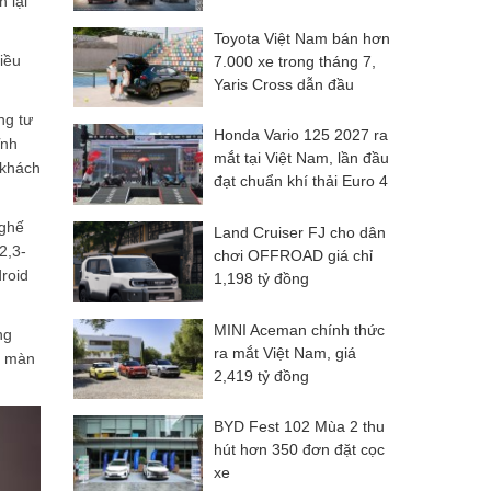
 lại
Toyota Việt Nam bán hơn
iều
7.000 xe trong tháng 7,
Yaris Cross dẫn đầu
doanh số
ng tư
Honda Vario 125 2027 ra
ĩnh
mắt tại Việt Nam, lần đầu
 khách
đạt chuẩn khí thải Euro 4
 ghế
Land Cruiser FJ cho dân
2,3-
chơi OFFROAD giá chỉ
droid
1,198 tỷ đồng
MINI Aceman chính thức
ng
ra mắt Việt Nam, giá
n màn
2,419 tỷ đồng
BYD Fest 102 Mùa 2 thu
hút hơn 350 đơn đặt cọc
xe