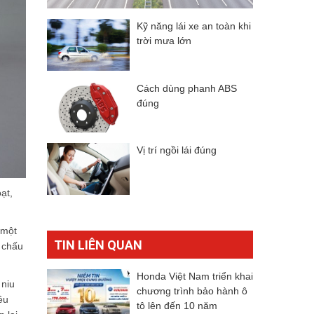
Kỹ năng lái xe an toàn khi
trời mưa lớn
Cách dùng phanh ABS
đúng
Vị trí ngồi lái đúng
ạt,
 một
TIN LIÊN QUAN
 chấu
Honda Việt Nam triển khai
 niu
chương trình bảo hành ô
ều
tô lên đến 10 năm