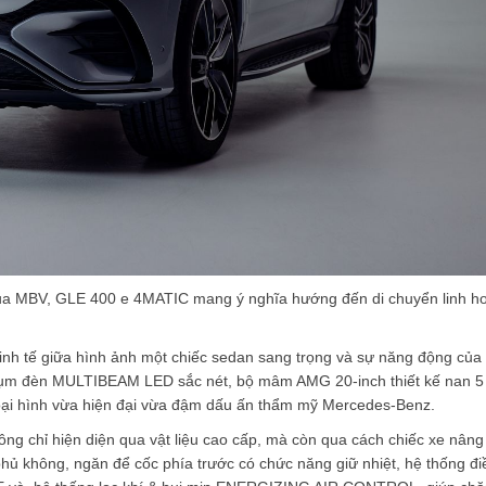
của MBV, GLE 400 e 4MATIC mang ý nghĩa hướng đến di chuyển linh ho
nh tế giữa hình ảnh một chiếc sedan sang trọng và sự năng động của
, cụm đèn MULTIBEAM LED sắc nét, bộ mâm AMG 20-inch thiết kế nan 5
ại hình vừa hiện đại vừa đậm dấu ấn thẩm mỹ Mercedes-Benz.
ng chỉ hiện diện qua vật liệu cao cấp, mà còn qua cách chiếc xe nâng
phủ không, ngăn để cốc phía trước có chức năng giữ nhiệt, hệ thống đi