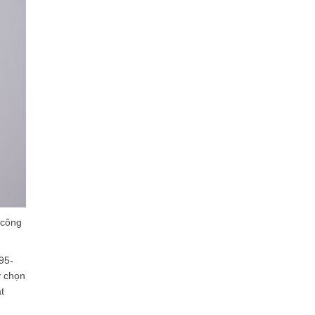
 công
95-
y chọn
t