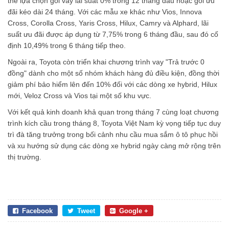
lệ phí trước bạ, tặng một năm bảo hiểm vật chất và chương trình
vay lãi suất 0% theo hai lựa chọn. Giá trị ưu đãi tối đa lên tới 75
triệu đồng.
Các mẫu Avanza Premio được hỗ trợ từ 65-70 triệu đồng, trong
khi Yaris Cross (cả bản xăng và Hybrid) được hỗ trợ tương đương
50 triệu đồng lệ phí trước bạ.
Hỗ trợ tài chính và ưu đãi bảo hiểm
Trong tháng 8, Toyota Financial Services Việt Nam cũng triển khai
nhiều gói vay ưu đãi cho khách hàng mua xe.
Đáng chú ý, khách hàng mua Veloz Cross và Avanza Premio có
thể lựa chọn gói vay lãi suất 0% trong 12 tháng đầu hoặc gói ưu
đãi kéo dài 24 tháng. Với các mẫu xe khác như Vios, Innova
Cross, Corolla Cross, Yaris Cross, Hilux, Camry và Alphard, lãi
suất ưu đãi được áp dụng từ 7,75% trong 6 tháng đầu, sau đó cố
định 10,49% trong 6 tháng tiếp theo.
Ngoài ra, Toyota còn triển khai chương trình vay "Trả trước 0
đồng" dành cho một số nhóm khách hàng đủ điều kiện, đồng thời
giảm phí bảo hiểm lên đến 10% đối với các dòng xe hybrid, Hilux