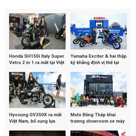
Honda SH150i Italy Super
Yamaha Exciter & hai thập
Vetro 2 in 1 ra mắt tại Việt
kỷ khẳng định vị thế tại
Nam, kết hợp hai phối màu
Việt Nam
Vetro trên cùng một mẫu
xe
Hyosung GV350X ra mắt
Moto Đồng Tháp khai
Việt Nam, bổ sung lựa
trương showroom xe máy
chọn mới ở phân khúc
cao cấp, quy tụ 12 thương
cruiser 300–400cc
hiệu cùng nhiều mẫu xe