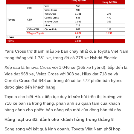
43.753 xe, cao hơn 19% so với cùng kỳ năm ngoái.
Ở nhóm xe điện hóa, Toyota tiếp tục ghi nhận kết quả tích cực khi
có 1.233 xe Hybrid Electric được bán ra trong tháng. Theo hãng,
xu hướng lựa chọn xe hybrid của khách hàng Việt đang ngày
càng rõ nét nhờ ưu điểm tiết kiệm nhiên liệu, thân thiện môi
trường nhưng vẫn giữ thói quen sử dụng tương tự xe động cơ đốt
trong.
Trong khi đó, thương hiệu xe sang Lexus bàn giao 213 xe trong
tháng 7, nâng doanh số lũy kế 7 tháng đầu năm lên 1.472 xe,
tăng 51% so với cùng kỳ năm 2025.