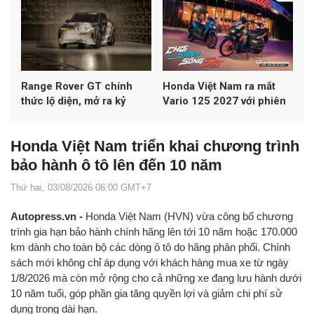
hiếm tại Đồng bằng sông
Cửu Long
Range Rover GT chính
Honda Việt Nam ra mắt
thức lộ diện, mở ra kỷ
Vario 125 2027 với phiên
nguyên Grand Tourer
bản Street hoàn toàn mới
thuần điện
Honda Việt Nam triển khai chương trình
bảo hành ô tô lên đến 10 năm
Thứ hai, 03/08/2026 06:00 GMT+7
Autopress.vn -
Honda Việt Nam (HVN) vừa công bố chương
trình gia hạn bảo hành chính hãng lên tới 10 năm hoặc 170.000
km dành cho toàn bộ các dòng ô tô do hãng phân phối. Chính
sách mới không chỉ áp dụng với khách hàng mua xe từ ngày
1/8/2026 mà còn mở rộng cho cả những xe đang lưu hành dưới
10 năm tuổi, góp phần gia tăng quyền lợi và giảm chi phí sử
dụng trong dài hạn.