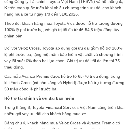
Yaris Cross trở thành mẫu xe bán chạy nhất của Toyota Việt Nam
trong tháng với 1.781 xe, trong đó có 278 xe Hybrid Electric.
Xếp sau là Innova Cross với 1.046 xe (365 xe hybrid), tiếp đến là
Vios đạt 968 xe, Veloz Cross với 903 xe, Hilux đạt 718 xe và
Corolla Cross đạt 648 xe, trong đó có tới 472 phiên bản hybrid
được giao đến khách hàng.
Toyota cho biết Hilux tiếp tục duy trì sức hút trên thị trường với
718 xe bán ra trong tháng, phản ánh sự quan tâm của khách
hàng dành cho phiên bản nâng cấp mới của dòng bán tải này.
Hàng loạt ưu đãi dành cho khách hàng trong tháng 8
Song song với kết quả kinh doanh, Toyota Việt Nam phối hợp
cùng Công ty Tài chính Toyota Việt Nam (TFSVN) và hệ thống đại
lý trên toàn quốc triển khai nhiều chương trình ưu đãi cho khách
hàng mua xe từ ngày 1/8 đến 31/8/2026.
Theo đó, khách hàng mua Toyota Vios được hỗ trợ tương đương
100% lệ phí trước bạ, với giá trị tối đa từ 46-54,5 triệu đồng tùy
phiên bản.
Đối với Veloz Cross, Toyota áp dụng gói ưu đãi gồm hỗ trợ 100%