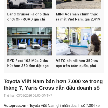
Land Cruiser FJ cho dân
MINI Aceman chính thức
chơi OFFROAD giá chỉ
ra mắt Việt Nam, giá 2,419
1,198 tỷ đồng
tỷ đồng
BYD Fest 102 Mùa 2 thu
VETC kết nối hơn 350 trụ
hút hơn 350 đơn đặt cọc
sạc trên toàn quốc, phủ
xe
khoảng 50% mạng lưới
sạc đa thương hiệu tại Việt
Toyota Việt Nam bán hơn 7.000 xe trong
Nam
tháng 7, Yaris Cross dẫn đầu doanh số
Thứ hai, 03/08/2026 06:00 GMT+7
Autopress.vn -
Toyota Việt Nam ghi nhận doanh số 7.084 xe