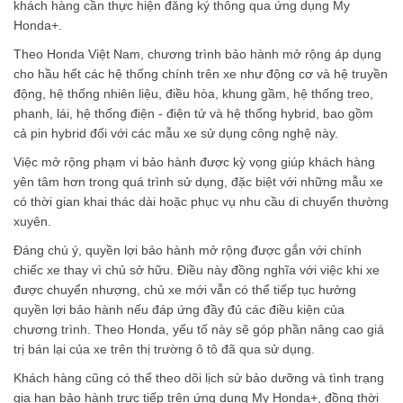
khách hàng cần thực hiện đăng ký thông qua ứng dụng My
Honda+.
Theo Honda Việt Nam, chương trình bảo hành mở rộng áp dụng
cho hầu hết các hệ thống chính trên xe như động cơ và hệ truyền
động, hệ thống nhiên liệu, điều hòa, khung gầm, hệ thống treo,
phanh, lái, hệ thống điện - điện tử và hệ thống hybrid, bao gồm
cả pin hybrid đối với các mẫu xe sử dụng công nghệ này.
Việc mở rộng phạm vi bảo hành được kỳ vọng giúp khách hàng
yên tâm hơn trong quá trình sử dụng, đặc biệt với những mẫu xe
có thời gian khai thác dài hoặc phục vụ nhu cầu di chuyển thường
xuyên.
Đáng chú ý, quyền lợi bảo hành mở rộng được gắn với chính
chiếc xe thay vì chủ sở hữu. Điều này đồng nghĩa với việc khi xe
được chuyển nhượng, chủ xe mới vẫn có thể tiếp tục hưởng
quyền lợi bảo hành nếu đáp ứng đầy đủ các điều kiện của
chương trình. Theo Honda, yếu tố này sẽ góp phần nâng cao giá
trị bán lại của xe trên thị trường ô tô đã qua sử dụng.
Khách hàng cũng có thể theo dõi lịch sử bảo dưỡng và tình trạng
gia hạn bảo hành trực tiếp trên ứng dụng My Honda+, đồng thời