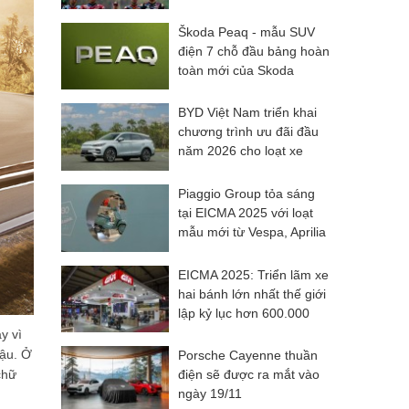
Škoda Peaq - mẫu SUV
điện 7 chỗ đầu bảng hoàn
toàn mới của Skoda
BYD Việt Nam triển khai
chương trình ưu đãi đầu
năm 2026 cho loạt xe
năng lượng mới
Piaggio Group tỏa sáng
tại EICMA 2025 với loạt
mẫu mới từ Vespa, Aprilia
và Moto Guzzi
EICMA 2025: Triển lãm xe
hai bánh lớn nhất thế giới
lập kỷ lục hơn 600.000
lượt khách
y vì
hậu. Ở
Porsche Cayenne thuần
điện sẽ được ra mắt vào
chữ
ngày 19/11