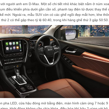
với người anh em D-Max. Một số chi tiết nhỏ khác biệt nằm ở núm xo
m điều khiển phía dưới gần cần số, phanh tay điện tử được thay thế 
t kế mới. Ngoài ra, mẫu SUV còn có các ghế ngồi đẹp mắt hơn, khe thô
thứ 2 có thể gập theo tỷ lệ 60:40, trong khi hàng ghế thứ 3 gập 50:50.
èn pha LED, cửa hậu đóng mở bằng điện, màn hình cảm ứng 7 hoặc 9 
 hướng, khởi động không cần chìa khóa, điều hòa khí hậu 2 vùng với bộ 