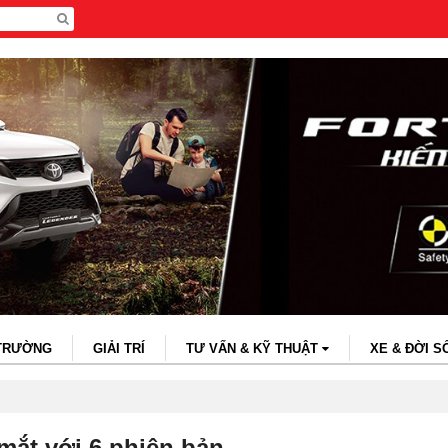
 TRƯỜNG
GIẢI TRÍ
TƯ VẤN & KỸ THUẬT
XE & ĐỜI S
mắt với 6 phiên bản