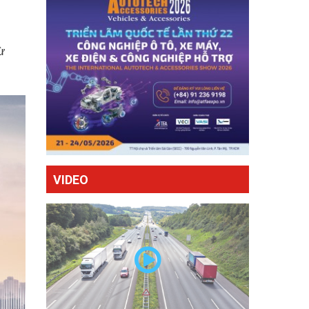
ừ
VIDEO