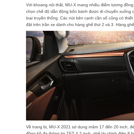
Với khoang nội thất, MU-X mang nhiều điểm tương đồng 
chọn chế độ dẫn động bốn bánh được di chuyển xuống cụ
loại truyền thống. Các nút bên cạnh cần số cũng có thiế
đặt trên trần xe dành cho hàng ghế thứ 2 và 3. Hàng ghế 
Về trang bị, MU-X 2021 sử dụng mâm 17 đến 20 inch, đ
đồng hồ đa thông tin TFT 4.2 inch, ghế lái chỉnh điện 8