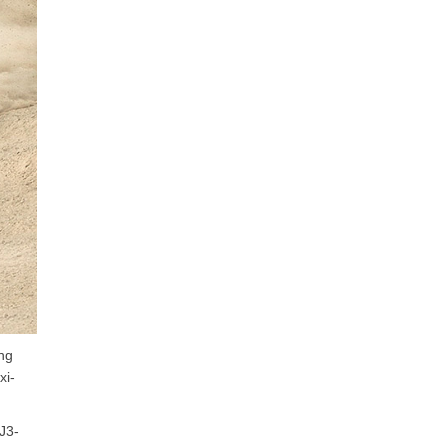
ng
xi-
J3-