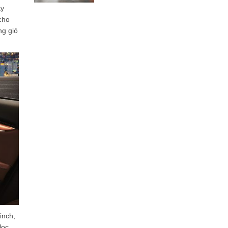
ay
cho
ng gió
inch,
lọc