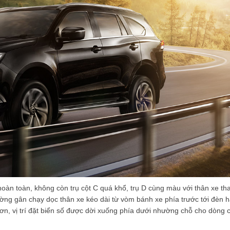
 hoàn toàn, không còn trụ cột C quá khổ, trụ D cùng màu với thân xe tha
ờng gân chạy dọc thân xe kéo dài từ vòm bánh xe phía trước tới đèn 
ơn, vị trí đặt biển số được dời xuống phía dưới nhường chỗ cho dòng 