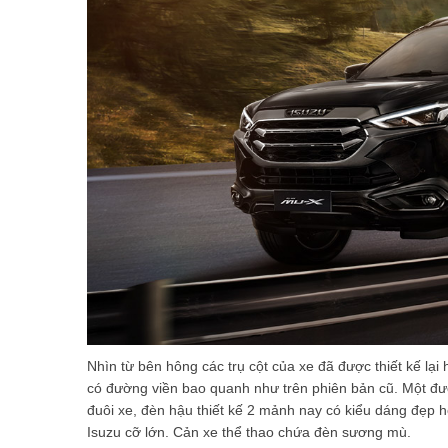
Nhìn từ bên hông các trụ cột của xe đã được thiết kế lại
có đường viền bao quanh như trên phiên bản cũ. Một đư
đuôi xe, đèn hậu thiết kế 2 mảnh nay có kiểu dáng đẹp h
Isuzu cỡ lớn. Cản xe thể thao chứa đèn sương mù.