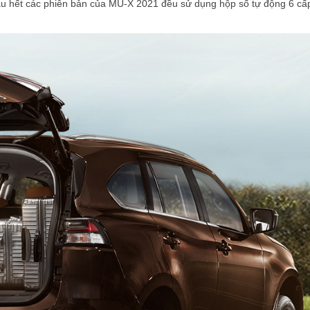
Hầu hết các phiên bản của MU-X 2021 đều sử dụng hộp số tự động 6 cấ