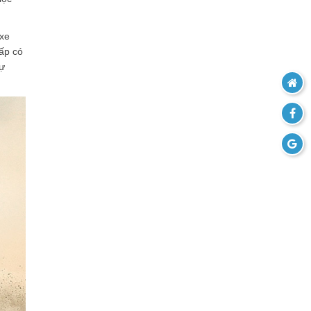
 xe
cấp có
tự