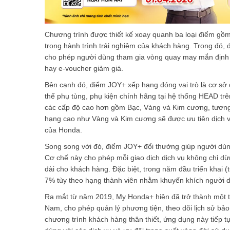
Chương trình được thiết kế xoay quanh ba loại điểm gồm
trong hành trình trải nghiệm của khách hàng. Trong đó,
cho phép người dùng tham gia vòng quay may mắn định k
hay e-voucher giảm giá.
Bên cạnh đó, điểm JOY+ xếp hạng đóng vai trò là cơ sở 
thế phụ tùng, phụ kiện chính hãng tại hệ thống HEAD trê
các cấp độ cao hơn gồm Bạc, Vàng và Kim cương, tương ứn
hạng cao như Vàng và Kim cương sẽ được ưu tiên dịch vụ
của Honda.
Song song với đó, điểm JOY+ đổi thưởng giúp người dùn
Cơ chế này cho phép mỗi giao dịch dịch vụ không chỉ dừng
dài cho khách hàng. Đặc biệt, trong năm đầu triển khai 
7% tùy theo hạng thành viên nhằm khuyến khích người d
Ra mắt từ năm 2019, My Honda+ hiện đã trở thành một t
Nam, cho phép quản lý phương tiện, theo dõi lịch sử bảo 
chương trình khách hàng thân thiết, ứng dụng này tiếp tụ