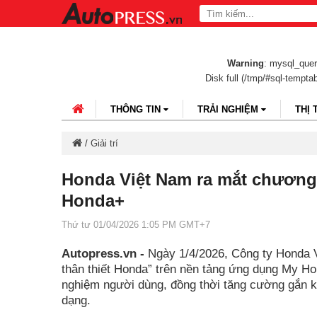
Warning
: mysql_query
Disk full (/tmp/#sql-tempta
THÔNG TIN
TRẢI NGHIỆM
THỊ
/
Giải trí
Honda Việt Nam ra mắt chương 
Honda+
Thứ tư 01/04/2026 1:05 PM GMT+7
Autopress.vn -
Ngày 1/4/2026, Công ty Honda 
thân thiết Honda” trên nền tảng ứng dụng My Hon
nghiệm người dùng, đồng thời tăng cường gắn kế
dạng.