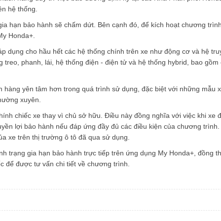
ên hệ thống.
ia hạn bảo hành sẽ chấm dứt. Bên cạnh đó, để kích hoạt chương trình
 My Honda+.
 dụng cho hầu hết các hệ thống chính trên xe như động cơ và hệ tru
 treo, phanh, lái, hệ thống điện - điện tử và hệ thống hybrid, bao gồm 
 hàng yên tâm hơn trong quá trình sử dụng, đặc biệt với những mẫu 
thường xuyên.
ính chiếc xe thay vì chủ sở hữu. Điều này đồng nghĩa với việc khi xe 
uyền lợi bảo hành nếu đáp ứng đầy đủ các điều kiện của chương trình
ủa xe trên thị trường ô tô đã qua sử dụng.
ình trạng gia hạn bảo hành trực tiếp trên ứng dụng My Honda+, đồng th
 để được tư vấn chi tiết về chương trình.