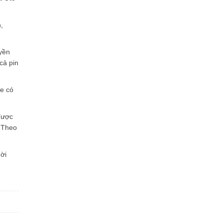
,
yền
cả pin
xe có
được
. Theo
ời