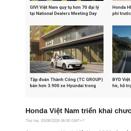
GIVI Việt Nam quy tụ hơn 70 đại lý
Honda HR
tại National Dealers Meeting Day
phí trước
2026
Tập đoàn Thành Công (TC GROUP)
BYD Việt
bán hơn 3.900 xe Hyundai trong
hè, hỗ tr
tháng 4/2026
cho nhiề
Honda Việt Nam triển khai chươ
Thứ hai, 03/08/2026 06:00 GMT+7