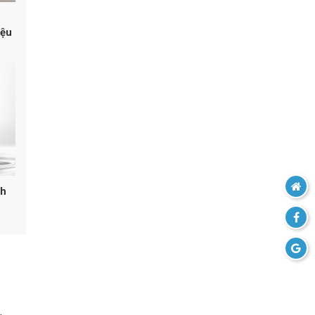
iệu
nh