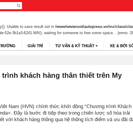
(): Unable to save result set in
/www/wwwroot/autopress.vn/inc/class/cla
ble-52e-3b1a3-6241.MAI); waiting for someone to free some space... (errno: 2
 TRƯỜNG
GIẢI TRÍ
TƯ VẤN & KỸ THUẬT
XE & ĐỜI S
trình khách hàng thân thiết trên My
Việt Nam (HVN) chính thức khởi động “Chương trình Khách
da+. Đây là bước đi tiếp theo trong chiến lược số hóa trải
t với khách hàng thông qua hệ thống tích điểm và ưu đãi đ