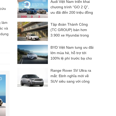
Audi Việt Nam triển khai
chương trình “GO 2 Q”,
 cứu
ưu đãi đến 200 triệu đồng
cho dải SUV Q Series
g làm
Tập đoàn Thành Công
ác và
(TC GROUP) bán hơn
ử dụng
3.900 xe Hyundai trong
tháng 4/2026
BYD Việt Nam tung ưu đãi
lớn mùa hè, hỗ trợ tới
100% lệ phí trước bạ cho
nhiều mẫu xe điện và
hybrid
Range Rover SV Ultra ra
mắt: Định nghĩa mới về
SUV siêu sang với công
nghệ âm thanh đột phá