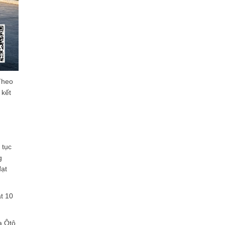
Theo
 kết
 tục
g
đạt
ạt 10
a Ôtô