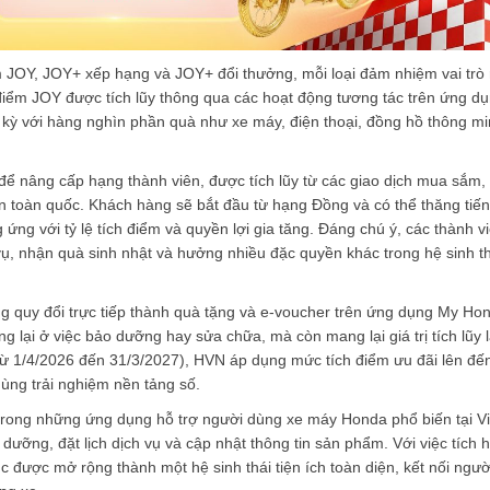
 JOY, JOY+ xếp hạng và JOY+ đổi thưởng, mỗi loại đảm nhiệm vai trò 
 điểm JOY được tích lũy thông qua các hoạt động tương tác trên ứng dụ
ỳ với hàng nghìn phần quà như xe máy, điện thoại, đồng hồ thông m
để nâng cấp hạng thành viên, được tích lũy từ các giao dịch mua sắm,
n toàn quốc. Khách hàng sẽ bắt đầu từ hạng Đồng và có thể thăng tiến
g với tỷ lệ tích điểm và quyền lợi gia tăng. Đáng chú ý, các thành v
, nhận quà sinh nhật và hưởng nhiều đặc quyền khác trong hệ sinh th
g quy đổi trực tiếp thành quà tặng và e-voucher trên ứng dụng My Ho
 lại ở việc bảo dưỡng hay sửa chữa, mà còn mang lại giá trị tích lũy 
(từ 1/4/2026 đến 31/3/2027), HVN áp dụng mức tích điểm ưu đãi lên đế
ùng trải nghiệm nền tảng số.
rong những ứng dụng hỗ trợ người dùng xe máy Honda phổ biến tại Vi
dưỡng, đặt lịch dịch vụ và cập nhật thông tin sản phẩm. Với việc tích 
c được mở rộng thành một hệ sinh thái tiện ích toàn diện, kết nối ngườ