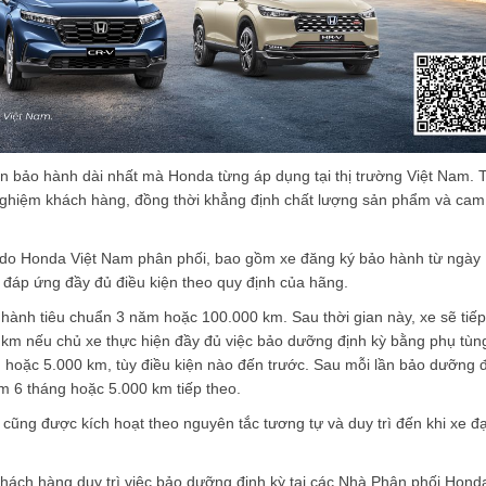
an bảo hành dài nhất mà Honda từng áp dụng tại thị trường Việt Nam. 
 nghiệm khách hàng, đồng thời khẳng định chất lượng sản phẩm và cam
 do Honda Việt Nam phân phối, bao gồm xe đăng ký bảo hành từ ngày
 đáp ứng đầy đủ điều kiện theo quy định của hãng.
ành tiêu chuẩn 3 năm hoặc 100.000 km. Sau thời gian này, xe sẽ tiếp
km nếu chủ xe thực hiện đầy đủ việc bảo dưỡng định kỳ bằng phụ tùn
g hoặc 5.000 km, tùy điều kiện nào đến trước. Sau mỗi lần bảo dưỡng 
m 6 tháng hoặc 5.000 km tiếp theo.
 cũng được kích hoạt theo nguyên tắc tương tự và duy trì đến khi xe đ
 khách hàng duy trì việc bảo dưỡng định kỳ tại các Nhà Phân phối Hond