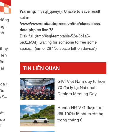
Warning
: mysql_query(): Unable to save result
set in
riêng
/www/wwwroot/autopress.vn/inc/class/class-
ng,
data.php
on line
78
inh
Disk full (/tmp/#sql-temptable-52e-3b1a5-
6e31.MAI); waiting for someone to free some
 thay
space... (errno: 28 "No space left on device")
 lên
iên
TIN LIÊN QUAN
ái
GIVI Việt Nam quy tụ hơn
nda+.
70 đại lý tại National
lâu
Dealers Meeting Day
n 5–
2026
Honda HR-V G được ưu
ệt
đãi 100% lệ phí trước bạ
hợp
trong tháng 6
i