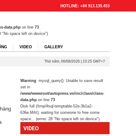
HOTLINE: +84 913.135.453
ss-data.php
on line
73
8 "No space left on device")
ỐNG
VIDEO
GALLERY
Thứ năm, 06/08/2026 | 23:25 GMT+7
Warning
: mysql_query(): Unable to save result
set in
/www/wwwroot/autopress.vn/inc/class/class-
data.php
on line
73
Disk full (/tmp/#sql-temptable-52e-3b1a2-
 hàng
636e.MAI); waiting for someone to free some
space... (errno: 28 "No space left on device")
a
VIDEO