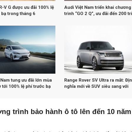
-V G được ưu đãi 100% lệ
Audi Việt Nam triển khai chương
 bạ trong tháng 6
trình “GO 2 Q”, ưu đãi đến 200 tr
đồng cho dải SUV Q Series
 Nam tung ưu đãi lớn mùa
Range Rover SV Ultra ra mắt: Đị
ợ tới 100% lệ phí trước bạ
nghĩa mới về SUV siêu sang với
u mẫu xe điện và hybrid
công nghệ âm thanh đột phá
ng trình bảo hành ô tô lên đến 10 năm