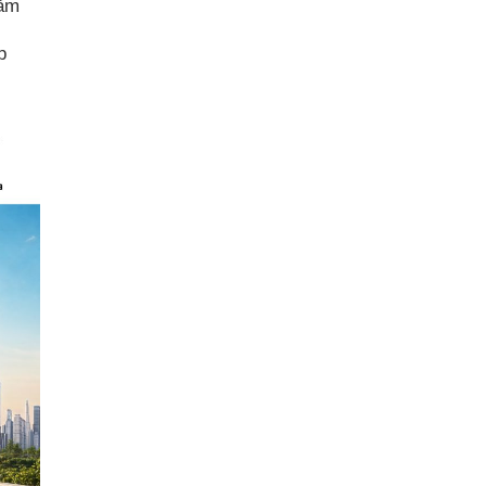
năm
p