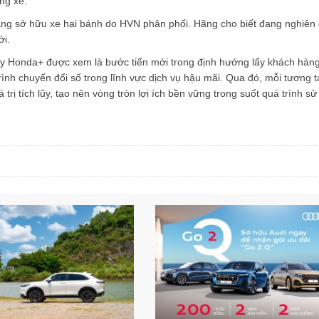
ng xe.
àng sở hữu xe hai bánh do HVN phân phối. Hãng cho biết đang nghiên
ới.
n My Honda+ được xem là bước tiến mới trong định hướng lấy khách hàn
ình chuyển đổi số trong lĩnh vực dịch vụ hậu mãi. Qua đó, mỗi tương t
rị tích lũy, tạo nên vòng tròn lợi ích bền vững trong suốt quá trình s