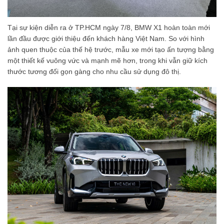
Tại sự kiện diễn ra ở TP.HCM ngày 7/8, BMW X1 hoàn toàn mới
lần đầu được giới thiệu đến khách hàng Việt Nam. So với hình
ảnh quen thuộc của thế hệ trước, mẫu xe mới tạo ấn tượng bằng
một thiết kế vuông vức và mạnh mẽ hơn, trong khi vẫn giữ kích
thước tương đối gọn gàng cho nhu cầu sử dụng đô thị.