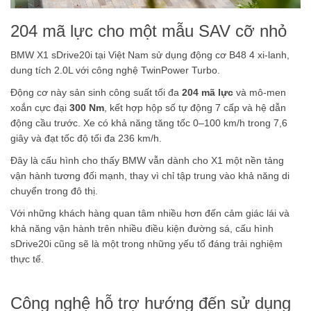
204 mã lực cho một mẫu SAV cỡ nhỏ
BMW X1 sDrive20i tại Việt Nam sử dụng động cơ B48 4 xi-lanh,
dung tích 2.0L với công nghệ TwinPower Turbo.
Động cơ này sản sinh công suất tối đa
204 mã lực
và mô-men
xoắn cực đại
300 Nm
, kết hợp hộp số tự động 7 cấp và hệ dẫn
động cầu trước. Xe có khả năng tăng tốc 0–100 km/h trong 7,6
giây và đạt tốc độ tối đa 236 km/h.
Đây là cấu hình cho thấy BMW vẫn dành cho X1 một nền tảng
vận hành tương đối mạnh, thay vì chỉ tập trung vào khả năng di
chuyển trong đô thị.
Với những khách hàng quan tâm nhiều hơn đến cảm giác lái và
khả năng vận hành trên nhiều điều kiện đường sá, cấu hình
sDrive20i cũng sẽ là một trong những yếu tố đáng trải nghiệm
thực tế.