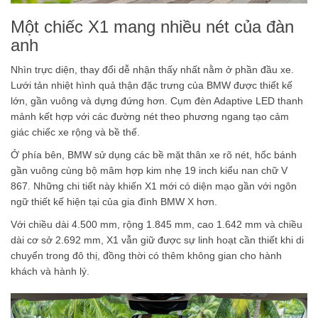
Một chiếc X1 mang nhiều nét của đàn
anh
Nhìn trực diện, thay đổi dễ nhận thấy nhất nằm ở phần đầu xe.
Lưới tản nhiệt hình quả thận đặc trưng của BMW được thiết kế
lớn, gần vuông và dựng đứng hơn. Cụm đèn Adaptive LED thanh
mảnh kết hợp với các đường nét theo phương ngang tạo cảm
giác chiếc xe rộng và bề thế.
Ở phía bên, BMW sử dụng các bề mặt thân xe rõ nét, hốc bánh
gần vuông cùng bộ mâm hợp kim nhẹ 19 inch kiểu nan chữ V
867. Những chi tiết này khiến X1 mới có diện mạo gần với ngôn
ngữ thiết kế hiện tại của gia đình BMW X hơn.
Với chiều dài 4.500 mm, rộng 1.845 mm, cao 1.642 mm và chiều
dài cơ sở 2.692 mm, X1 vẫn giữ được sự linh hoạt cần thiết khi di
chuyển trong đô thị, đồng thời có thêm không gian cho hành
khách và hành lý.