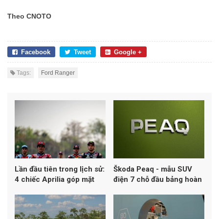
Theo CNOTO
Facebook
Tweet
Google +
Tags:
Ford Ranger
Lần đầu tiên trong lịch sử:
Škoda Peaq - mẫu SUV
4 chiếc Aprilia góp mặt
điện 7 chỗ đầu bảng hoàn
trong top 5 MotoGP
toàn mới của Skoda