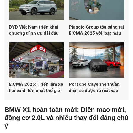
BYD Việt Nam triển khai
Piaggio Group tỏa sáng tại
chương trình ưu đãi đầu
EICMA 2025 với loạt mẫu
năm 2026 cho loạt xe
mới từ Vespa, Aprilia và
năng lượng mới
Moto Guzzi
EICMA 2025: Triển lãm xe
Porsche Cayenne thuần
hai bánh lớn nhất thế giới
điện sẽ được ra mắt vào
lập kỷ lục hơn 600.000
ngày 19/11
lượt khách
BMW X1 hoàn toàn mới: Diện mạo mới,
động cơ 2.0L và nhiều thay đổi đáng chú
ý