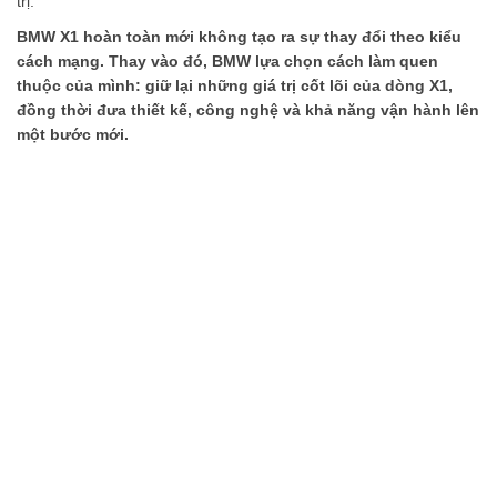
BMW X1 sDrive20i được công bố với giá bán lẻ
1,668 tỷ đồng
tại
Việt Nam.
Mức giá này đưa X1 vào một nhóm khách hàng khá đặc thù:
những người muốn sở hữu một mẫu BMW có kích thước vừa
phải, thiết kế hiện đại, động cơ mạnh và đầy đủ tiện nghi cho cả
nhu cầu cá nhân lẫn gia đình.
Điều đáng chờ đợi sẽ là trải nghiệm thực tế của X1 mới trên
đường phố Việt Nam. Khi đó, những thay đổi về thiết kế, không
gian, động cơ và công nghệ mới thực sự có cơ hội thể hiện rõ giá
trị.
BMW X1 hoàn toàn mới không tạo ra sự thay đổi theo kiểu
cách mạng. Thay vào đó, BMW lựa chọn cách làm quen
thuộc của mình: giữ lại những giá trị cốt lõi của dòng X1,
đồng thời đưa thiết kế, công nghệ và khả năng vận hành lên
một bước mới.
Và với mức giá
1,668 tỷ đồng
, X1 mới đang mở ra một lựa chọn