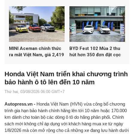
đạt chuẩn khí thải Euro 4
1,198 tỷ đồng
MINI Aceman chính thức
BYD Fest 102 Mùa 2 thu
ra mắt Việt Nam, giá 2,419
hút hơn 350 đơn đặt cọc
tỷ đồng
xe
Honda Việt Nam triển khai chương trình
bảo hành ô tô lên đến 10 năm
Thứ hai, 03/08/2026 06:00 GMT+7
Autopress.vn -
Honda Việt Nam (HVN) vừa công bố chương
trình gia hạn bảo hành chính hãng lên tới 10 năm hoặc 170.000
km dành cho toàn bộ các dòng ô tô do hãng phân phối. Chính
sách mới không chỉ áp dụng với khách hàng mua xe từ ngày
1/8/2026 mà còn mở rộng cho cả những xe đang lưu hành dưới