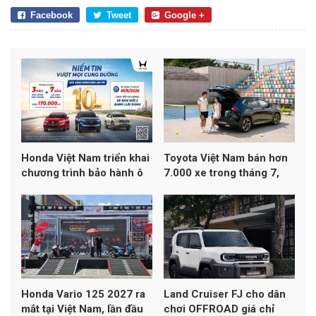
Facebook
Tweet
Google +
Honda Việt Nam triển khai
Toyota Việt Nam bán hơn
chương trình bảo hành ô
7.000 xe trong tháng 7,
tô lên đến 10 năm
Yaris Cross dẫn đầu
doanh số
Honda Vario 125 2027 ra
Land Cruiser FJ cho dân
mắt tại Việt Nam, lần đầu
chơi OFFROAD giá chỉ