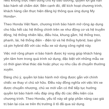
Nếu không thực hiện đúng chu kỳ bảo dưỡng, quyền lợi gia hạn
bảo hành sẽ chấm dứt. Bên cạnh đó, để kích hoạt chương trình,
khách hàng cần thực hiện đăng ký thông qua ứng dụng My
Honda+.
Theo Honda Việt Nam, chương trình bảo hành mở rộng áp dụng
cho hầu hết các hệ thống chính trên xe như động cơ và hệ truyền
động, hệ thống nhiên liệu, điều hòa, khung gầm, hệ thống treo,
phanh, lái, hệ thống điện - điện tử và hệ thống hybrid, bao gồm
cả pin hybrid đối với các mẫu xe sử dụng công nghệ này.
Việc mở rộng phạm vi bảo hành được kỳ vọng giúp khách hàng
yên tâm hơn trong quá trình sử dụng, đặc biệt với những mẫu xe
có thời gian khai thác dài hoặc phục vụ nhu cầu di chuyển thường
xuyên.
Đáng chú ý, quyền lợi bảo hành mở rộng được gắn với chính
chiếc xe thay vì chủ sở hữu. Điều này đồng nghĩa với việc khi xe
được chuyển nhượng, chủ xe mới vẫn có thể tiếp tục hưởng
quyền lợi bảo hành nếu đáp ứng đầy đủ các điều kiện của
chương trình. Theo Honda, yếu tố này sẽ góp phần nâng cao giá
trị bán lại của xe trên thị trường ô tô đã qua sử dụng.