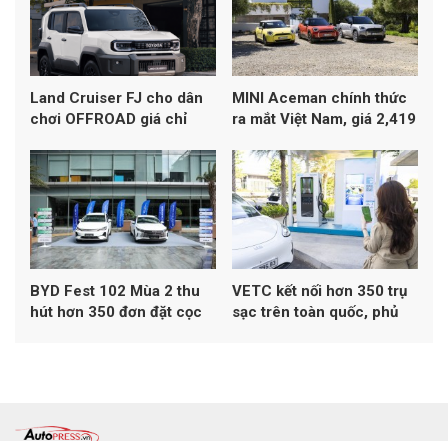
Land Cruiser FJ cho dân
MINI Aceman chính thức
chơi OFFROAD giá chỉ
ra mắt Việt Nam, giá 2,419
1,198 tỷ đồng
tỷ đồng
BYD Fest 102 Mùa 2 thu
VETC kết nối hơn 350 trụ
hút hơn 350 đơn đặt cọc
sạc trên toàn quốc, phủ
xe
khoảng 50% mạng lưới
sạc đa thương hiệu tại Việt
Nam