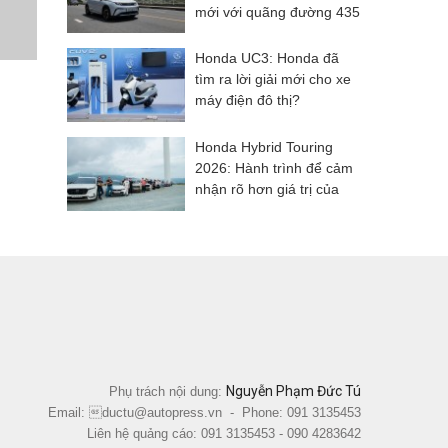
mới với quãng đường 435
km, công nghệ hiện đại
và giá từ 499 triệu đồng
Honda UC3: Honda đã
tìm ra lời giải mới cho xe
máy điện đô thị?
Honda Hybrid Touring
2026: Hành trình để cảm
nhận rõ hơn giá trị của
công nghệ Hybrid
Nguyễn Phạm Đức Tú
Phụ trách nội dung:
Email: ductu@autopress.vn - Phone: 091 3135453
Liên hệ quảng cáo: 091 3135453 - 090 4283642‬‬