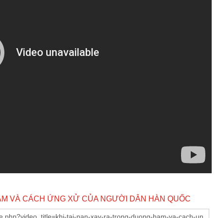
HẦM VÀ CÁCH ỨNG XỬ CỦA NGƯỜI DÂN HÀN QUỐC