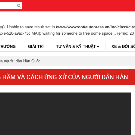
(): Unable to save result set in
/www/wwwroot/autopress.vn/inc/class/cla
table-528-a9ac-73c.MAI); waiting for someone to free some space... (errno: 28 
 TRƯỜNG
GIẢI TRÍ
TƯ VẤN & KỸ THUẬT
XE & ĐỜI S
của người dân Hàn Quốc
G HẦM VÀ CÁCH ỨNG XỬ CỦA NGƯỜI DÂN HÀN