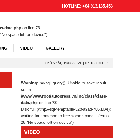
HOTLINE: +84 913.135.453
ss-data.php
on line
73
"No space left on device")
ỐNG
VIDEO
GALLERY
Chủ Nhật, 09/08/2026 | 07:13 GMT+7
Warning
: mysql_query(): Unable to save result
set in
/www/wwwroot/autopress.vn/inc/class/class-
data.php
on line
73
Disk full (/tmp/#sql-temptable-528-a9ad-706.MAI);
waiting for someone to free some space... (errno:
28 "No space left on device")
VIDEO