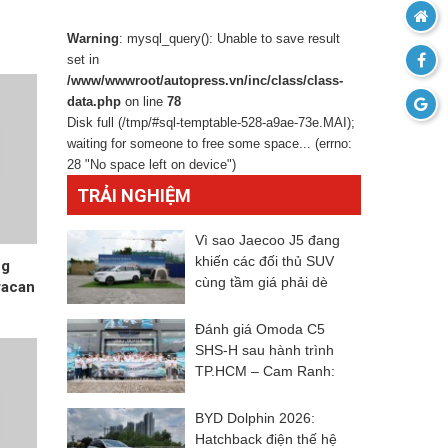
Warning
: mysql_query(): Unable to save result
set in
/www/wwwroot/autopress.vn/inc/class/class-
data.php
on line
78
Disk full (/tmp/#sql-temptable-528-a9ae-73e.MAI);
waiting for someone to free some space... (errno:
28 "No space left on device")
TRẢI NGHIỆM
Vì sao Jaecoo J5 đang
khiến các đối thủ SUV
ng
cùng tầm giá phải dè
racan
chừng?
Đánh giá Omoda C5
SHS-H sau hành trình
TP.HCM – Cam Ranh:
Khác biệt đến từ trải
nghiệm
BYD Dolphin 2026:
Hatchback điện thế hệ