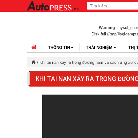
Warning
: mysql_query
Disk full (/tmp/#sql-temp
THÔNG TIN
TRẢI NGHIỆM
THỊ
/
Khi tai nạn xảy ra trong đường hầm và cách ứng xử 
KHI TAI NẠN XẢY RA TRONG ĐƯỜN
QUỐC