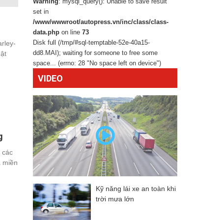
Warning
: mysql_query(): Unable to save result
iumph Motorcycles Vietnam
tổ chức
set in
/www/wwwroot/autopress.vn/inc/class/class-
data.php
on line
73
Disk full (/tmp/#sql-temptable-52e-40a15-
rley-
dd8.MAI); waiting for someone to free some
ật
space... (errno: 28 "No space left on device")
VIDEO
g
 các
a miền
Kỹ năng lái xe an toàn khi
trời mưa lớn