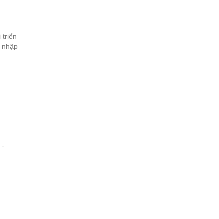
 triển
m nhập
 -