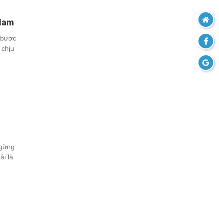
 Nam
 bước
 chịu
ngừng
ải là