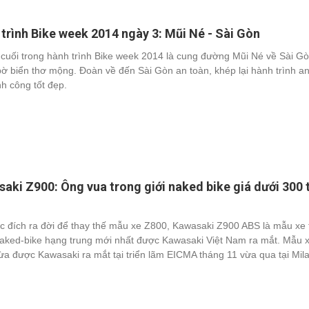
trình Bike week 2014 ngày 3: Mũi Né - Sài Gòn
cuối trong hành trình Bike week 2014 là cung đường Mũi Né về Sài G
bờ biển thơ mộng. Đoàn về đến Sài Gòn an toàn, khép lại hành trình a
nh công tốt đẹp.
aki Z900: Ông vua trong giới naked bike giá dưới 300 
c đích ra đời để thay thế mẫu xe Z800, Kawasaki Z900 ABS là mẫu xe
aked-bike hạng trung mới nhất được Kawasaki Việt Nam ra mắt. Mẫu 
ừa được Kawasaki ra mắt tại triển lãm EICMA tháng 11 vừa qua tại Mila