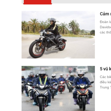
Cảm n
Đoàn l
Davids
các th
5 vũ 
Các bi
điều k
Trung 