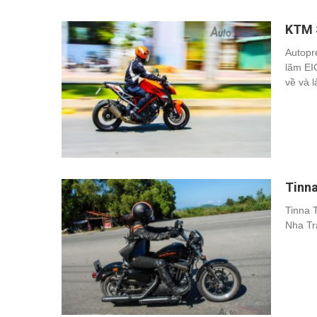
KTM S
Autopr
lãm EI
về và 
Tinna
Tinna 
Nha Tr