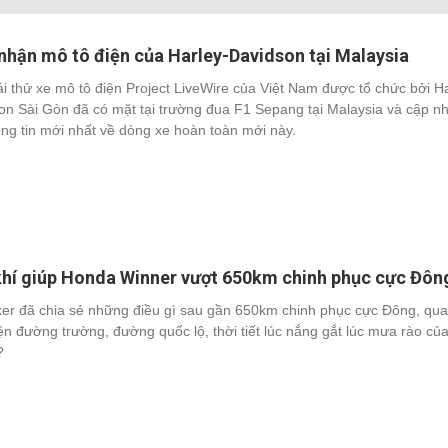
Tr
hận mô tô điện của Harley-Davidson tại Malaysia
ái thử xe mô tô điện Project LiveWire của Việt Nam được tổ chức bởi Ha
on Sài Gòn đã có mặt tại trường đua F1 Sepang tại Malaysia và cập nh
ông tin mới nhất về dòng xe hoàn toàn mới này.
khí giúp Honda Winner vượt 650km chinh phục cực Đôn
ker đã chia sẻ những điều gì sau gần 650km chinh phục cực Đông, qua
iện đường trường, đường quốc lộ, thời tiết lúc nắng gắt lúc mưa rào củ
?