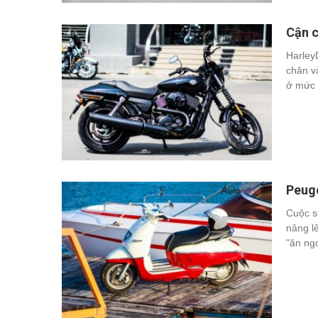
Cận c
Harley
chân v
ở mức 
Peuge
Cuộc s
nâng l
"ăn ng