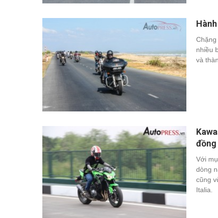
Hành 
Chặng 
nhiều 
và thà
Kawas
đồng
Với mụ
dòng n
cũng v
Italia.