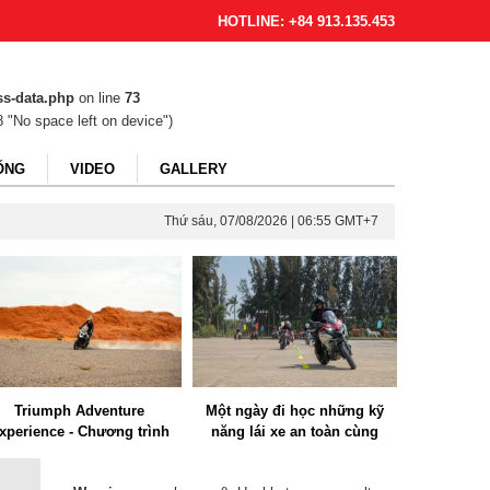
HOTLINE: +84 913.135.453
ss-data.php
on line
73
8 "No space left on device")
ỐNG
VIDEO
GALLERY
Thứ sáu, 07/08/2026 | 06:55 GMT+7
Triumph Adventure
Một ngày đi học những kỹ
Cận cảnh 
xperience - Chương trình
năng lái xe an toàn cùng
khối lớn 
ấn luyện kỹ năng lái xe địa
Ducati Official Club
hình lần đầu tiên được