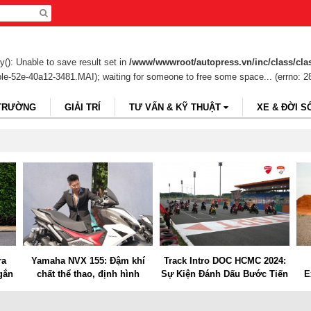
(): Unable to save result set in
/www/wwwroot/autopress.vn/inc/class/cla
ble-52e-40a12-3481.MAI); waiting for someone to free some space... (errno: 2
 TRƯỜNG
GIẢI TRÍ
TƯ VẤN & KỸ THUẬT
XE & ĐỜI S
ra
Yamaha NVX 155: Đậm khí
Track Intro DOC HCMC 2024:
 gắn
chất thể thao, định hình
Sự Kiện Đánh Dấu Bước Tiến
E
ảo
phong thái mạnh mẽ
Mới Cho Cộng Đồng Ducati
hu
Việt Nam