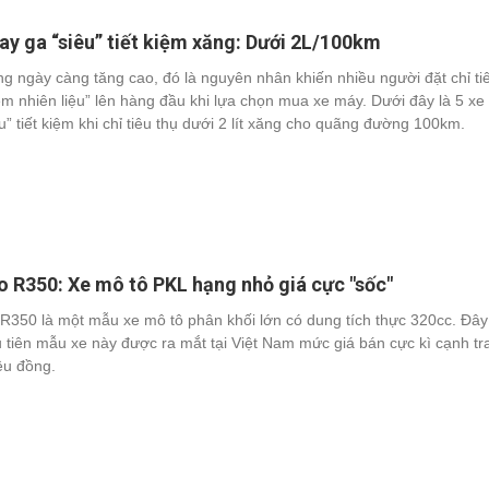
tay ga “siêu” tiết kiệm xăng: Dưới 2L/100km
ng ngày càng tăng cao, đó là nguyên nhân khiến nhiều người đặt chỉ ti
iệm nhiên liệu” lên hàng đầu khi lựa chọn mua xe máy. Dưới đây là 5 xe
u” tiết kiệm khi chỉ tiêu thụ dưới 2 lít xăng cho quãng đường 100km.
 R350: Xe mô tô PKL hạng nhỏ giá cực "sốc"
R350 là một mẫu xe mô tô phân khối lớn có dung tích thực 320cc. Đây
u tiên mẫu xe này được ra mắt tại Việt Nam mức giá bán cực kì cạnh tr
iệu đồng.