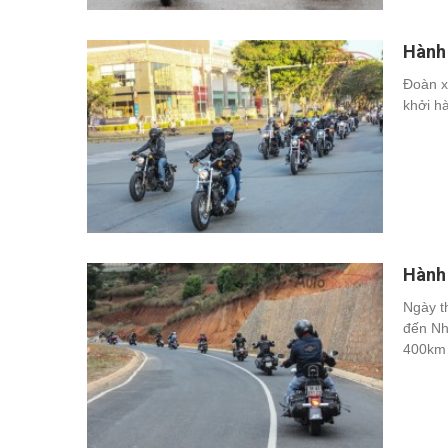
Hành 
Đoàn x
khởi h
Hành 
Ngày th
đến Nh
400km 