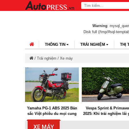
Warning
: mysql_query
Disk full (/tmp/#sql-tempta
THÔNG TIN
TRẢI NGHIỆM
THỊ
/
Trải nghiệm
/
Xe máy
700 Twin: Khi
Yamaha PG-1 ABS 2025 Bản
Vespa Sprint & Primave
ô thể thao
sắc Việt phiêu du mọi cung
2025: Khi trải nghiệm lái
ài xe tay ga
đường
liền với bảo dưỡng và b
hành dài hạn
XE MÁY