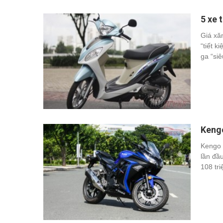
5 xe 
Giá xă
“tiết k
ga “siê
Kengo
Kengo 
lần đầ
108 tr