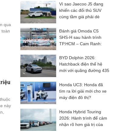
Vì sao Jaecoo J5 đang
khiến các đối thủ SUV
cùng tầm giá phải dè
chừng?
òn qua
Đánh giá Omoda C5
n toàn
SHS-H sau hành trình
TP.HCM – Cam Ranh:
Khác biệt đến từ trải
nghiệm
BYD Dolphin 2026:
Hatchback điện thế hệ
mới với quãng đường 435
km, công nghệ hiện đại
triệu
và giá từ 499 triệu đồng
Honda UC3: Honda đã
tìm ra lời giải mới cho xe
máy điện đô thị?
 thuộc
xe này
Honda Hybrid Touring
n,
2026: Hành trình để cảm
nhận rõ hơn giá trị của
công nghệ Hybrid