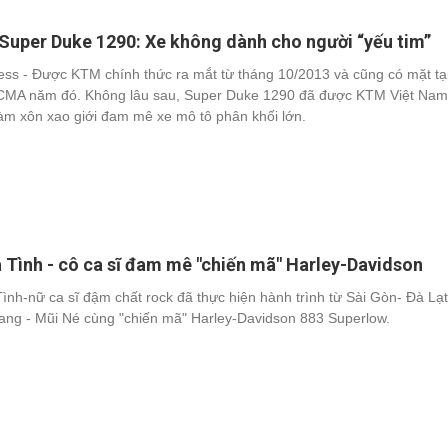
uper Duke 1290: Xe không dành cho người “yếu tim”
ess - Được KTM chính thức ra mắt từ tháng 10/2013 và cũng có mặt tại
CMA năm đó. Không lâu sau, Super Duke 1290 đã được KTM Việt Na
làm xôn xao giới đam mê xe mô tô phân khối lớn.
 Tình - cô ca sĩ đam mê "chiến mã" Harley-Davidson
Tình-nữ ca sĩ đậm chất rock đã thực hiện hành trình từ Sài Gòn- Đà Lạt
ang - Mũi Né cùng "chiến mã" Harley-Davidson 883 Superlow.