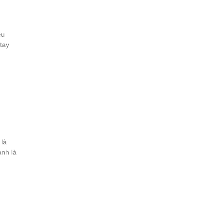
êu
 tay
 là
anh là