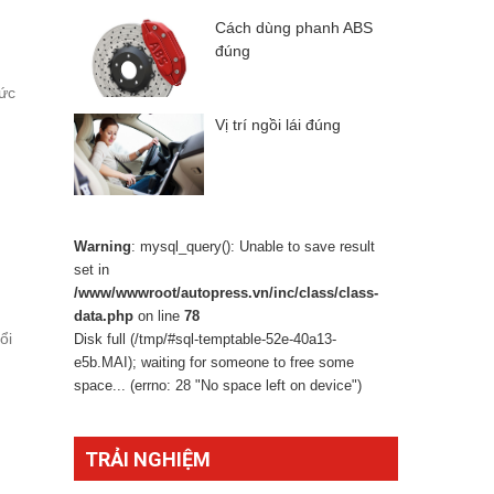
Cách dùng phanh ABS
đúng
hức
Vị trí ngồi lái đúng
Warning
: mysql_query(): Unable to save result
set in
/www/wwwroot/autopress.vn/inc/class/class-
data.php
on line
78
ổi
Disk full (/tmp/#sql-temptable-52e-40a13-
e5b.MAI); waiting for someone to free some
space... (errno: 28 "No space left on device")
TRẢI NGHIỆM