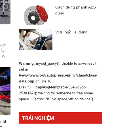
Cách dùng phanh ABS
đúng
Vị trí ngồi lái đúng
kinh
máy
g kỳ
 xe
Warning
: mysql_query(): Unable to save result
xe.
set in
/www/wwwroot/autopress.vn/inc/class/class-
data.php
on line
78
Disk full (/tmp/#sql-temptable-52e-2d2bd-
253d.MAI); waiting for someone to free some
space... (errno: 28 "No space left on device")
TRẢI NGHIỆM
mắt