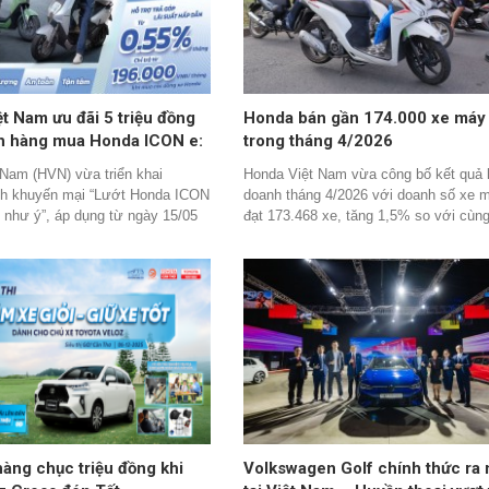
t Nam ưu đãi 5 triệu đồng
Honda bán gần 174.000 xe máy
h hàng mua Honda ICON e:
trong tháng 4/2026
Nam (HVN) vừa triển khai
Honda Việt Nam vừa công bố kết quả 
nh khuyến mại “Lướt Honda ICON
doanh tháng 4/2026 với doanh số xe 
i như ý”, áp dụng từ ngày 15/05
đạt 173.468 xe, tăng 1,5% so với cùn
07/2026 trên toàn quốc. Theo đó,
năm ngoái. Đồng thời, tổng sản lượng
 mua xe gắn máy điện Honda
máy xuất khẩu trong tháng đạt 30.174 
 các HEAD kinh doanh xe điện sẽ
 đãi tiền mặt trị giá 5 triệu
hàng chục triệu đồng khi
Volkswagen Golf chính thức ra 