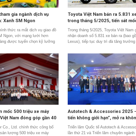
ham gia ngành dịch vụ
Toyota Việt Nam bán ra 5.831 x
ăn: Xanh SM Ngon
trong tháng 5/2025, tiến sát mố
triệu xe tại thị trường Việt
nh thức ra mắt dịch vụ giao đồ
Trong tháng 5/2025, Toyota Việt Nam 
M Ngon, với mạng lưới hơn
nhận doanh số 5.831 xe bán ra (bao g
hàng được tuyển chọn kỹ lưỡng
Lexus), tiếp tục duy trì đà tăng trưởn
i địa bàn Hà Nội, và sẽ tiếp tục
mẽ và từng bước tiến gần đến cột mố
ng trên phạm vi toàn quốc sau
triệu xe tại Việt Nam nhân dịp kỷ niệm
hoạt động. Ưu việt khác biệt của
năm thành lập.
n là tốc độ vượt trội, chất
ảo và liên tục có ưu đãi hấp dẫn
hàng.
n mốc 500 triệu xe máy
Autotech & Accessories 2025 –
 Việt Nam đóng góp gần 40
tiến không giới hạn”, mở ra khô
c
gian kết nối toàn diện cho ngàn
 Co., Ltd. chính thức công bố
Triển lãm Quốc tế Autotech & Accesso
công nghiệp Ô tô – Giao thông 
 sản lượng 500 triệu xe máy
lần thứ 21 và Triển lãm chuyên ngành