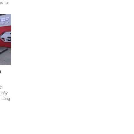
c tại
òn
với
00m².
 mở ra
ng bày
ng các
xe
và hạ
í
ới
ỉ gây
g công
 mừng
ông bố
nh cho
 01/04
kỳ
 được