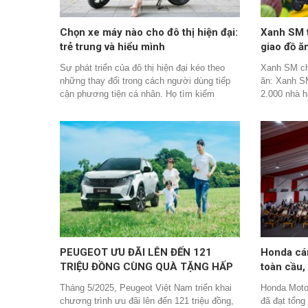
Chọn xe máy nào cho đô thị hiện đại:
Xanh SM t
trẻ trung và hiểu mình
giao đồ 
Sự phát triển của đô thị hiện đại kéo theo
Xanh SM chí
những thay đổi trong cách người dùng tiếp
ăn: Xanh S
cận phương tiện cá nhân. Họ tìm kiếm
2.000 nhà 
“nhiều hơn một chiếc xe” – một phương tiện
và uy tín tạ
có thể đồng hành trọn vẹn cùng lối sống đô
được mở rộ
thị hiện đại, từ hiệu quả vận hành, thiết kế
khi đi vào 
thẩm mỹ đến các tiện ích thông minh.
Xanh SM Ngo
lượng đảm b
cho khách 
PEUGEOT ƯU ĐÃI LÊN ĐẾN 121
Honda cá
TRIỆU ĐỒNG CÙNG QUÀ TẶNG HẤP
toàn cầu,
DẪN
triệu chiế
Tháng 5/2025, Peugeot Việt Nam triển khai
Honda Motor
chương trình ưu đãi lên đến 121 triệu đồng,
đã đạt tổng