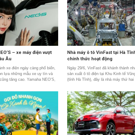
phục về chất lượng, kỹ thuật,
kỷ, hình ảnh Mustang gắn liền với độ
cao của Skoda cũng như các
V8 gầm rú, những đường cao tốc bất t
h hướng rõ ràng từ Ban lãnh đạo
Nhưng khi chiếc SUV điện Ford Must
đã cho thấy Việt Nam là thị
Mach-E xuất hiện toàn cầu, và vừa đế
ng điểm và các mẫu xe cao cấp
Việt Nam. Tất cả đều bất ngờ, tranh cã
n sẽ sớm đến tay người tiêu
Liệu một chiếc SUV điện có xứng đán
Nam.
mang tên Mustang? Và Mustang Mach
thể ghi dấu tại làng xe điện Việt!?
EO’S – xe máy điện vượt
Nhà máy ô tô VinFast tại Hà Tĩn
âu Âu
chính thức hoạt động
ảnh xe điện ngày càng phổ biến,
Ngày 29/6, VinFast đã khánh thành n
n lựa những mẫu xe uy tín và
sản xuất ô tô điện tại Khu Kinh tế Vũ
 cũng tăng cao. Yamaha NEO’S,
(tỉnh Hà Tĩnh), đây là nhà máy thứ hai 
uất bởi Yamaha và đáp ứng tiêu
ráp ô tô thứ hai của hãng chính thức đ
êm ngặt để xuất khẩu sang châu
hoạt động tại Việt Nam cũng như trên 
trong những lựa chọn đáng cân
cầu, dù được công bố muộn nhất trong
ười tiêu dùng hiện nay.
cơ sở sản xuất nhưng lại hoàn thiện 
hơn so với nhà máy tại Mỹ, Ấn Độ và
Indonesia.