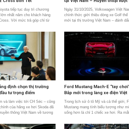
z Cross đón Tết
tại Việt Nam – Huyền thoại vượt 
gian trở lại
oyota tiếp tục duy trì chương
Ngày 31/10/2025, Volkswagen Việt N
i lớn nhất năm cho khách hàng
chính thức giới thiệu dòng xe Golf thế
ross. Với mức trả góp chỉ từ
mới tại thị trường Việt Nam – đánh dấ
ồng/tháng, Veloz Cross đang
trở lại của một trong những mẫu xe bi
 vì sao mẫu MPV với thiết kế có
tượng được yêu thích nhất thế giới.
lịch sang trọng nhất trong phân
à lựa chọn tối ưu cho cả gia đình
h dịch vụ, mang lại lợi ích tài
lập tức và sự an tâm bền vững
ng định chọn thị trường
Ford Mustang Mach-E “tay chơi
đầu tư trọng điểm
Bắp mới trong làng xe điện Việt
m và làm việc tới CH Séc – cũng
Trong lịch sử ô tô Mỹ và cả thế giới, 
chính của hãng xe hơi Skoda đã
Mustang mang tính biểu tượng như một
truyền thông Việt Nam về tương
sống hơn là chỉ 1 chiếc xe hơi. Ra m
 vững chắc và rộng mở về
1964, Mustang trở thành đại diện cho 
 xe hơi này tại thị trường xe
bắp" (muscle car) – biểu tượng của tố
ọng thị và những hình ảnh thực tế
tự do và phong cách Mỹ. Trong nhiều 