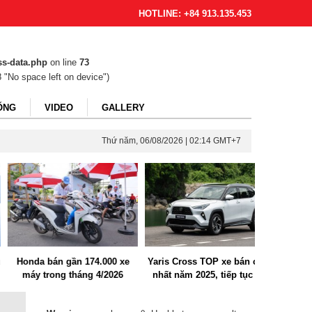
HOTLINE: +84 913.135.453
ss-data.php
on line
73
 "No space left on device")
ỐNG
VIDEO
GALLERY
Thứ năm, 06/08/2026 | 02:14 GMT+7
onda bán gần 174.000 xe
Yaris Cross TOP xe bán chạy
Lãi ngay 
máy trong tháng 4/2026
nhất năm 2025, tiếp tục ưu
đồng khi 
đãi tháng 1 kích cầu trước Tết