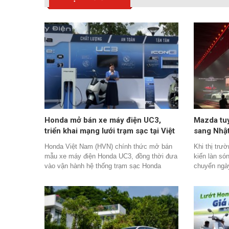
Honda mở bán xe máy điện UC3,
Mazda tu
triển khai mạng lưới trạm sạc tại Việt
sang Nhật
Nam
60 Hybri
Honda Việt Nam (HVN) chính thức mở bán
Khi thị trư
chơi mới
mẫu xe máy điện Honda UC3, đồng thời đưa
kiến làn só
vào vận hành hệ thống trạm sạc Honda
chuyển ngà
Motor Charger Hub tại Hà Nội, TP.HCM và
hàng cao c
từng bước mở rộng ra các tỉnh, thành phố
bước đi đượ
khác. Đây được xem là bước đi quan trọng
thương hiệu
trong chiến lược phát triển hệ sinh thái xe
điện của hãng tại Việt Nam, bên cạnh việc
giới thiệu sản phẩm mới.