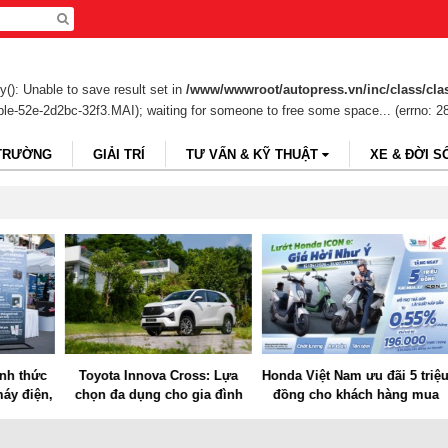
(): Unable to save result set in
/www/wwwroot/autopress.vn/inc/class/cla
able-52e-2d2bc-32f3.MAI); waiting for someone to free some space... (errno: 28
 TRƯỜNG
GIẢI TRÍ
TƯ VẤN & KỸ THUẬT
XE & ĐỜI S
hức
Toyota Innova Cross: Lựa
Honda Việt Nam ưu đãi 5 triệu
H
iện,
chọn đa dụng cho gia đình
đồng cho khách hàng mua
pin
hiện đại
Honda ICON e: