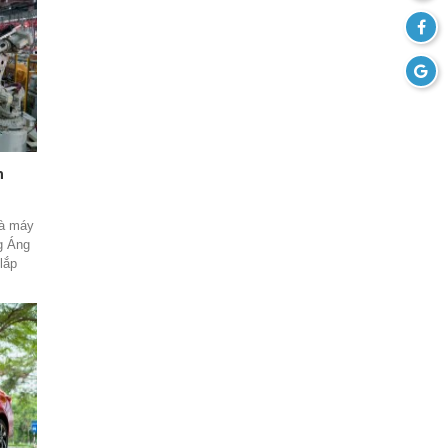
ng cơ
ận.
ang
n với
i:
g
-E có
h
hà máy
ng Áng
lắp
i vào
toàn
 số 5
sớm