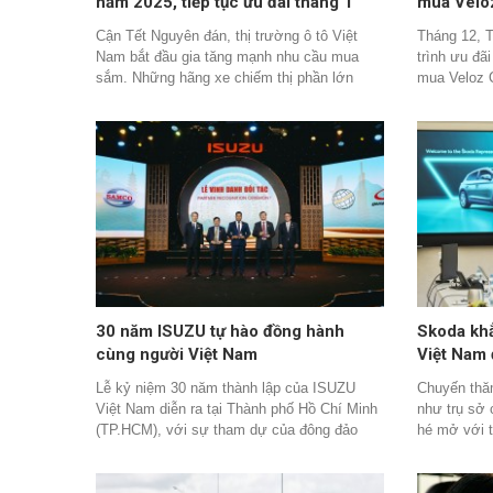
năm 2025, tiếp tục ưu đãi tháng 1
mua Velo
kích cầu trước Tết
Cận Tết Nguyên đán, thị trường ô tô Việt
Tháng 12, T
Nam bắt đầu gia tăng mạnh nhu cầu mua
trình ưu đã
sắm. Những hãng xe chiếm thị phần lớn
mua Veloz C
đương nhiên tiếp tục duy trì các chương
5,2 triệu đ
trình ưu đãi trong tháng 1 nhằm kích cầu thị
chứng minh
trường, tạo điều kiện để khách hàng sớm sở
dáng thanh 
hữu xe trước Tết. Không ngoại lệ, dù là mẫu
khúc này, l
xe đứng trong nhóm xe bán chạy nhất năm
và kinh doan
2025 với doanh số ổn định, Toyota Yaris
chính ngay 
Cross tiếp tục được ưu đãi trong tháng
về sau.
1/2026, trở thành lựa chọn B-SUV đáng cân
nhắc khi Tết đến gần.
30 năm ISUZU tự hào đồng hành
Skoda khẳ
cùng người Việt Nam
Việt Nam 
Lễ kỷ niệm 30 năm thành lập của ISUZU
Chuyến thă
Việt Nam diễn ra tại Thành phố Hồ Chí Minh
như trụ sở 
(TP.HCM), với sự tham dự của đông đảo
hé mở với 
các đại diện cao cấp từ Bộ Ban Ngành Việt
lai vô cùng
Nam & Nhật Bản. Cũng như các đối tác
thương hiệu
doanh nghiệp, khách hàng lớn đã gắn bó
Việt. Sự tr