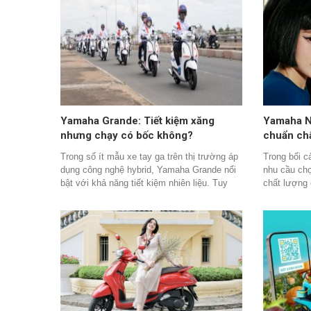
cùng hãng từ lâu. Sự kiện đã đánh dấu cột
đầy thuyết 
mốc 30 năm thành lập, tự hào đồng hành
công nghệ 
cùng khách hàng, đối tác và xã hội suốt ba
chia sẻ địn
thập kỷ, phát triển cuộc sống với những giải
Skoda Auto 
pháp vận chuyển bền vững cùng Việt Nam.
trường trọ
cả xăng điệ
dùng Việt 
Yamaha Grande: Tiết kiệm xăng
Yamaha N
nhưng chạy có bốc không?
chuẩn ch
Trong số ít mẫu xe tay ga trên thị trường áp
Trong bối c
dụng công nghệ hybrid, Yamaha Grande nổi
nhu cầu chọ
bật với khả năng tiết kiệm nhiên liệu. Tuy
chất lượng
nhiên, với người dùng Việt, câu hỏi “xe có
được sản x
bốc khi chạy trong phố?” vẫn là điều được
chuẩn nghi
quan tâm.
Âu, là một 
nhắc của ng