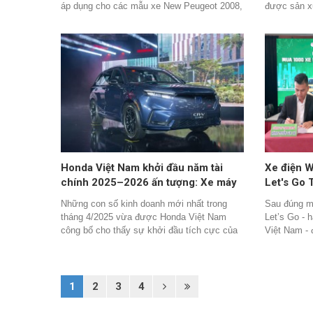
áp dụng cho các mẫu xe New Peugeot 2008,
được sản xu
Peugeot 2008 Allure, Peugeot 3008, 5008 và
hoạt động k
408.
Type – đượ
Honda Việt Nam khởi đầu năm tài
Xe điện W
chính 2025–2026 ấn tượng: Xe máy
Let's Go 
tăng trưởng ổn định, ô tô bật mạnh
sau một 
Những con số kinh doanh mới nhất trong
Sau đúng m
gần 19%
tháng 4/2025 vừa được Honda Việt Nam
Let’s Go - h
công bố cho thấy sự khởi đầu tích cực của
Việt Nam - 
hãng trong năm tài chính mới, với tăng
hoạt động t
trưởng rõ rệt ở cả hai mảng kinh doanh chủ
500.000 kh
lực: xe máy và ô tô.
việc làm ch
ấn tượng nà
1
2
3
4
doanh đột 
vô cùng hiệ