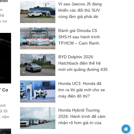
thời
Vì sao Jaecoo J5 đang
am
khiến các đối thủ SUV
 hệ
cùng tầm giá phải dè
u sự
chừng?
ểu
Đánh giá Omoda C5
SHS-H sau hành trình
TP.HCM – Cam Ranh:
Khác biệt đến từ trải
nghiệm
BYD Dolphin 2026:
Hatchback điện thế hệ
mới với quãng đường 435
km, công nghệ hiện đại
và giá từ 499 triệu đồng
Honda UC3: Honda đã
tìm ra lời giải mới cho xe
” Cơ
máy điện đô thị?
Ford
Honda Hybrid Touring
 lối
2026: Hành trình để cảm
ắt năm
nhận rõ hơn giá trị của
"xe cơ
c độ,
công nghệ Hybrid
thập