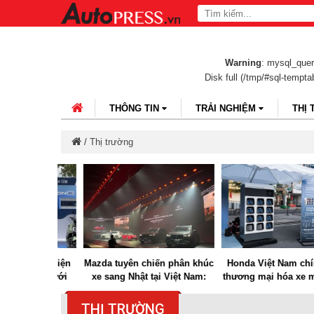
Warning
: mysql_query
Disk full (/tmp/#sql-tempt
THÔNG TIN
TRẢI NGHIỆM
THỊ
/
Thị trường
e máy điện
Mazda tuyên chiến phân khúc
Honda Việt Nam chính t
 mạng lưới
xe sang Nhật tại Việt Nam:
thương mại hóa xe máy đ
Việt Nam
CX-90, CX-60 Hybrid và MX-5
triển khai mạng lưới đổi 
mở màn cuộc chơi mới
và sạc công cộng
THỊ TRƯỜNG