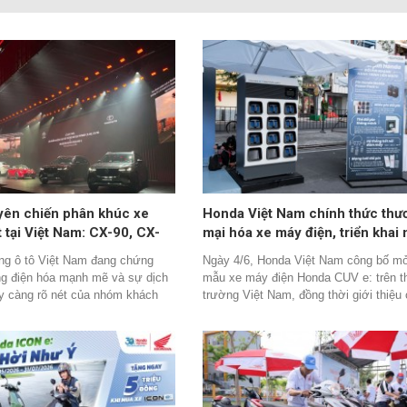
yên chiến phân khúc xe
Honda Việt Nam chính thức thư
 tại Việt Nam: CX-90, CX-
mại hóa xe máy điện, triển khai
d và MX-5 mở màn cuộc
lưới đổi pin và sạc công cộng
ờng ô tô Việt Nam đang chứng
Ngày 4/6, Honda Việt Nam công bố m
ng điện hóa mạnh mẽ và sự dịch
mẫu xe máy điện Honda CUV e: trên th
y càng rõ nét của nhóm khách
trường Việt Nam, đồng thời giới thiệu
ấp, Mazda vừa thực hiện một
sách bán hàng dành cho mẫu Honda 
c xem là táo bạo nhất kể từ khi
kiến được phân phối từ tháng 7/2026.
 này có mặt tại Việt Nam.
với việc thương mại hóa sản phẩm, d
nghiệp cũng bắt đầu triển khai hệ thốn
đổi pin và trạm sạc dành cho xe máy đ
các đô thị lớn.