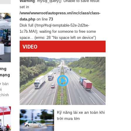
Warning
: mysql_query(): Unable to save result
set in
/www/wwwroot/autopress.vn/inc/class/class-
data.php
on line
73
Disk full (/tmp/#sql-temptable-52e-2d2be-
1c7b.MAI); waiting for someone to free some
space... (errno: 28 "No space left on device")
VIDEO
ơng
 mạng
ở bán
ị
 chính
UC3 dự
 Cùng
oanh
Kỹ năng lái xe an toàn khi
g trạm
trời mưa lớn
iện tại